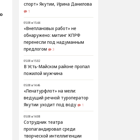
спорт» Якутии, Ирина Данилова
1
о
05.08 в 15:44
«Внеплановых работ» не
обнаружено: митинг КПРФ
перенесли под надуманным
предлогом
3
05.08 в 15:02
В Усть-Майском районе пропал
пожилой мужчина
05.08 в 14:46
«Ленатурфлот» на мели:
ведущий речной туроператор
Якутии уходит под воду
1
05.08 в 14:08
Сотрудник театра
пропагандировал среди
творческой интеллигенции