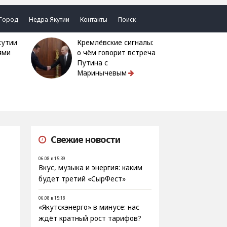
Город
Недра Якутии
Контакты
Поиск
Кремлёвские сигналы:
ями
о чём говорит встреча
Путина с
Маринычевым
Свежие новости
06.08 в 15:39
Вкус, музыка и энергия: каким
будет третий «СырФест»
06.08 в 15:18
«Якутскэнерго» в минусе: нас
ждёт кратный рост тарифов?