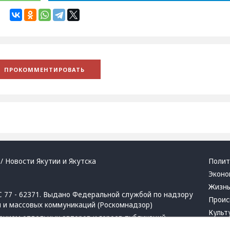
/ Новости Якутии и Якутска
Полит
Эконо
Жизн
 77 - 62371. Выдано Федеральной службой по надзору
Проис
й и массовых коммуникаций (Роскомнадзор)
Культ
ением отдельных авторов и героев публикаций.
Респу