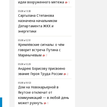
идеи вооруженного мятежа
1
05.08 в 13:30
Саргылана Степанова
назначена начальником
Департамента ЖКХ и
энергетики
05.08 в 12:51
Кремлёвские сигналы: о чём
говорит встреча Путина с
Маринычевым
7
05.08 в 12:29
Андрею Борисову присвоено
звание Героя Труда России
2
05.08 в 10:53
Дом на Новокарьерной в
Якутске отключат от
коммуникаций — в любой день
может рухнуть
1