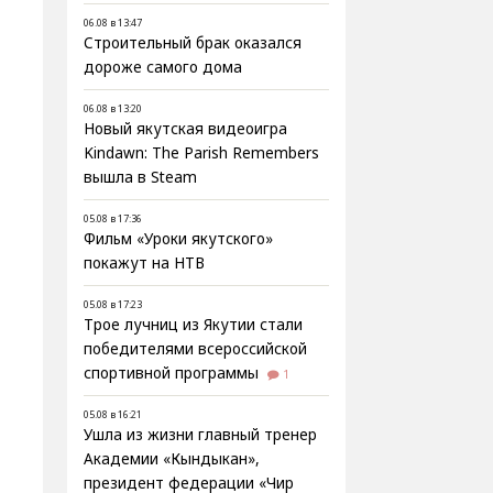
06.08 в 13:47
Строительный брак оказался
дороже самого дома
06.08 в 13:20
Новый якутская видеоигра
Kindawn: The Parish Remembers
вышла в Steam
05.08 в 17:36
Фильм «Уроки якутского»
покажут на НТВ
05.08 в 17:23
Трое лучниц из Якутии стали
победителями всероссийской
спортивной программы
1
05.08 в 16:21
Ушла из жизни главный тренер
Академии «Кындыкан»,
президент федерации «Чир