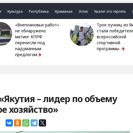
я
Культура
Республика
Криминал
Успех
Хватит это терпеть
«Внеплановых работ»
Трое лучниц из Якутии
не обнаружено:
стали победител
митинг КПРФ
всероссийской
перенесли под
спортивной
надуманным
программы
предлогом
«Якутия – лидер по объему
ое хозяйство»