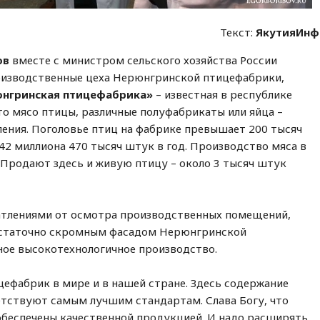
Текст:
ЯкутияИнф
ов
вместе с министром сельского хозяйства России
оизводственные цеха Нерюнгринской птицефабрики,
нгринская птицефабрика»
– известная в республике
то мясо птицы, различные полуфабрикаты или яйца –
ения. Поголовье птиц на фабрике превышает 200 тысяч
42 миллиона 470 тысяч штук в год. Производство мяса в
. Продают здесь и живую птицу – около 3 тысяч штук
атлениями от осмотра производственных помещений,
достаточно скромным фасадом Нерюнгринской
ое высокотехнологичное производство.
тицефабрик в мире и в нашей стране. Здесь содержание
етствуют самым лучшим стандартам. Слава Богу, что
беспечены качественной продукцией. И надо расширять