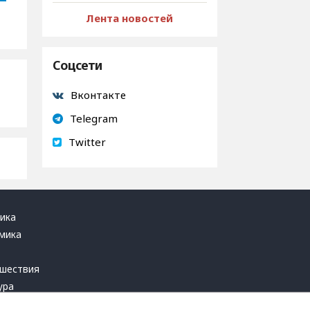
Лента новостей
Соцсети
Вконтакте
Telegram
Twitter
ика
мика
ь
шествия
ура
блика