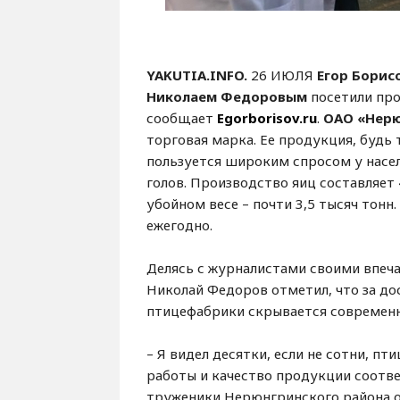
YAKUTIA
.
INFO
.
26 ИЮЛЯ
Егор Борис
Николаем Федоровым
посетили пр
сообщает
Egorborisov.ru
.
ОАО «Нерю
торговая марка. Ее продукция, будь 
пользуется широким спросом у насел
голов. Производство яиц составляет 
убойном весе – почти 3,5 тысяч тонн
ежегодно.
Делясь с журналистами своими впеч
Николай Федоров отметил, что за 
птицефабрики скрывается современн
– Я видел десятки, если не сотни, п
работы и качество продукции соотв
труженики Нерюнгринского района о