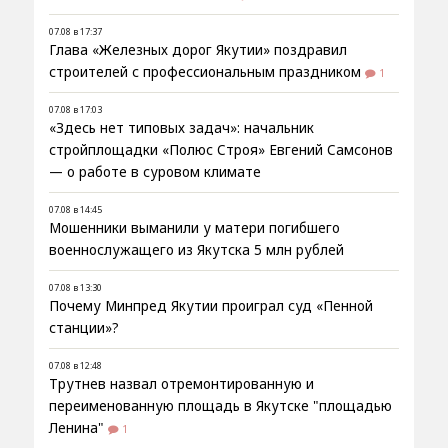
07.08 в 17:37
Глава «Железных дорог Якутии» поздравил
строителей с профессиональным праздником
1
07.08 в 17:03
«Здесь нет типовых задач»: начальник
стройплощадки «Полюс Строя» Евгений Самсонов
— о работе в суровом климате
07.08 в 14:45
Мошенники выманили у матери погибшего
военнослужащего из Якутска 5 млн рублей
07.08 в 13:30
Почему Минпред Якутии проиграл суд «Пенной
станции»?
07.08 в 12:48
Трутнев назвал отремонтированную и
переименованную площадь в Якутске "площадью
Ленина"
1