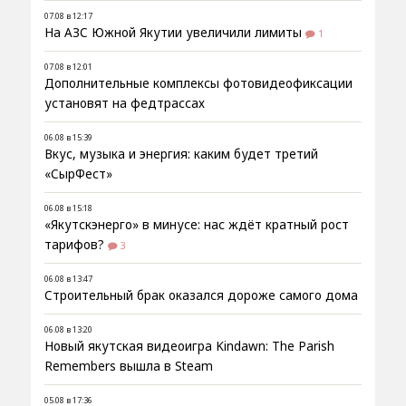
07.08 в 12:17
На АЗС Южной Якутии увеличили лимиты
1
07.08 в 12:01
Дополнительные комплексы фотовидеофиксации
установят на федтрассах
06.08 в 15:39
Вкус, музыка и энергия: каким будет третий
«СырФест»
06.08 в 15:18
«Якутскэнерго» в минусе: нас ждёт кратный рост
тарифов?
3
06.08 в 13:47
Строительный брак оказался дороже самого дома
06.08 в 13:20
Новый якутская видеоигра Kindawn: The Parish
Remembers вышла в Steam
05.08 в 17:36