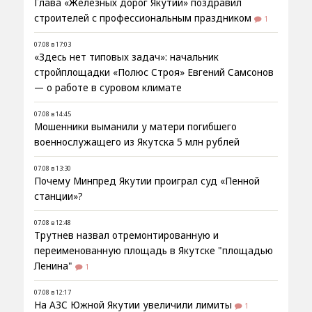
Глава «Железных дорог Якутии» поздравил
строителей с профессиональным праздником
1
07.08 в 17:03
«Здесь нет типовых задач»: начальник
стройплощадки «Полюс Строя» Евгений Самсонов
— о работе в суровом климате
07.08 в 14:45
Мошенники выманили у матери погибшего
военнослужащего из Якутска 5 млн рублей
07.08 в 13:30
Почему Минпред Якутии проиграл суд «Пенной
станции»?
07.08 в 12:48
Трутнев назвал отремонтированную и
переименованную площадь в Якутске "площадью
Ленина"
1
07.08 в 12:17
На АЗС Южной Якутии увеличили лимиты
1