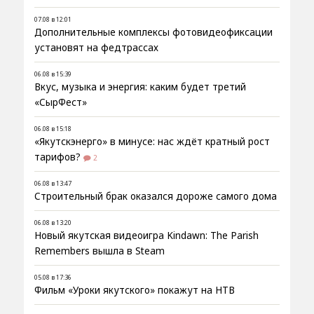
07.08 в 12:01
Дополнительные комплексы фотовидеофиксации
установят на федтрассах
06.08 в 15:39
Вкус, музыка и энергия: каким будет третий
«СырФест»
06.08 в 15:18
«Якутскэнерго» в минусе: нас ждёт кратный рост
тарифов?
2
06.08 в 13:47
Строительный брак оказался дороже самого дома
06.08 в 13:20
Новый якутская видеоигра Kindawn: The Parish
Remembers вышла в Steam
05.08 в 17:36
Фильм «Уроки якутского» покажут на НТВ