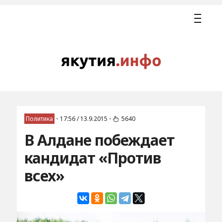
Политика
•
17:56 / 13.9.2015
•
5640
В Алдане побеждает
кандидат «Против
всех»