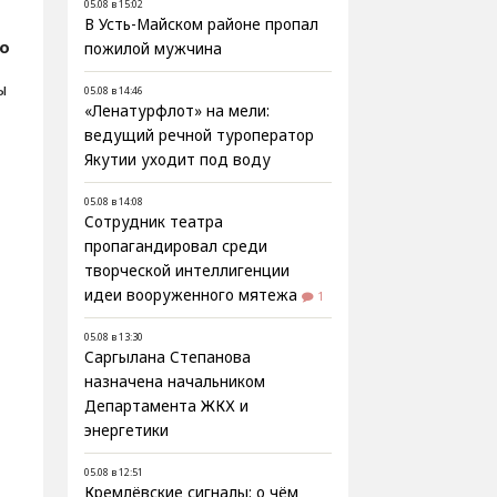
05.08 в 15:02
В Усть-Майском районе пропал
о
пожилой мужчина
ы
05.08 в 14:46
«Ленатурфлот» на мели:
ведущий речной туроператор
Якутии уходит под воду
05.08 в 14:08
Сотрудник театра
пропагандировал среди
творческой интеллигенции
идеи вооруженного мятежа
1
05.08 в 13:30
Саргылана Степанова
назначена начальником
Департамента ЖКХ и
энергетики
05.08 в 12:51
Кремлёвские сигналы: о чём