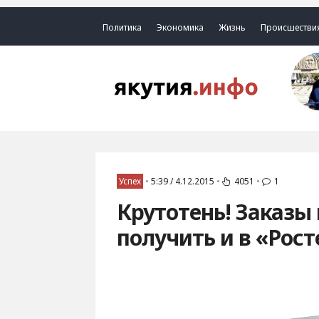
Политика
Экономика
Жизнь
Происшестви
Успех
•
5:39 / 4.12.2015
•
4051
•
1
Крутотень! Заказы
получить и в «Рос