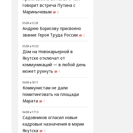
говорит встреча Путина с
Маринычевым
6
05.08 в 12:29
Андрею Борисову присвоено
звание Героя Труда России
2
05.08 в 10:53
Дом на Новокарьерной в
Якутске отключат от
коммуникаций — в любой день
может рухнуть
1
04.08 в 18:11
Коммунистам не дали
в
помитинговать на площади
Марата
7
04.08 в 17:13
ь
Садовников огласил новые
кадровые назначения в мэрии
Якутска
2