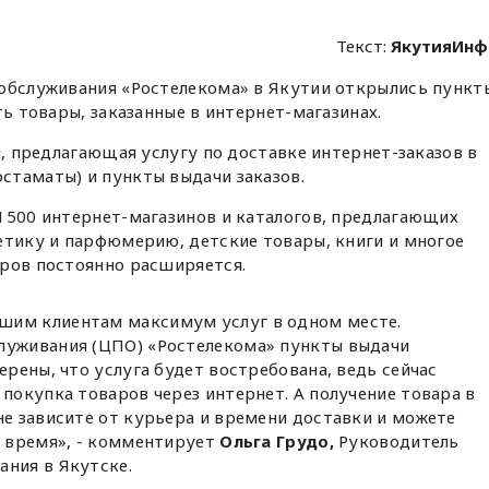
Текст:
ЯкутияИнф
 обслуживания «Ростелекома» в Якутии открылись пункт
ть товары, заказанные в интернет-магазинах.
я, предлагающая услугу по доставке интернет-заказов в
стаматы) и пункты выдачи заказов.
1500 интернет-магазинов и каталогов, предлагающих
етику и парфюмерию, детские товары, книги и многое
еров постоянно расширяется.
шим клиентам максимум услуг в одном месте.
луживания (ЦПО) «Ростелекома» пункты выдачи
ерены, что услуга будет востребована, ведь сейчас
 покупка товаров через интернет. А получение товара в
не зависите от курьера и времени доставки и можете
м время», - комментирует
Ольга Грудо,
Руководитель
ания в Якутске.