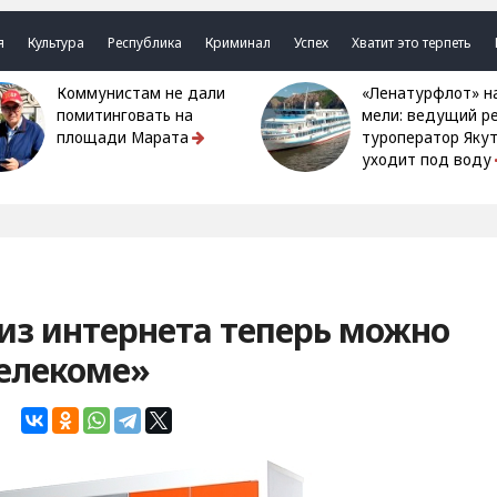
я
Культура
Республика
Криминал
Успех
Хватит это терпеть
Коммунистам не дали
«Ленатурфлот» на
помитинговать на
мели: ведущий р
площади Марата
туроператор Яку
уходит под воду
 из интернета теперь можно
телекоме»