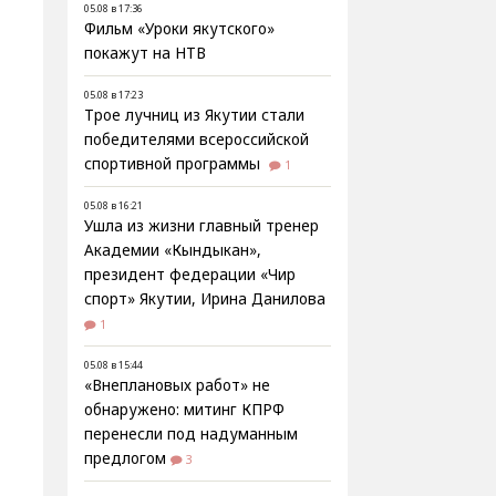
05.08 в 17:36
Фильм «Уроки якутского»
покажут на НТВ
05.08 в 17:23
Трое лучниц из Якутии стали
победителями всероссийской
спортивной программы
1
05.08 в 16:21
Ушла из жизни главный тренер
Академии «Кындыкан»,
президент федерации «Чир
спорт» Якутии, Ирина Данилова
1
05.08 в 15:44
«Внеплановых работ» не
обнаружено: митинг КПРФ
перенесли под надуманным
предлогом
3