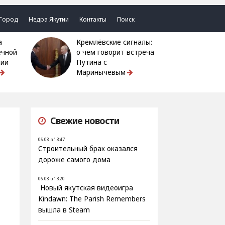
Город
Недра Якутии
Контакты
Поиск
Кремлёвские сигналы:
ечной
о чём говорит встреча
тии
Путина с
Маринычевым
Свежие новости
06.08 в 13:47
Строительный брак оказался
дороже самого дома
06.08 в 13:20
Новый якутская видеоигра
Kindawn: The Parish Remembers
вышла в Steam