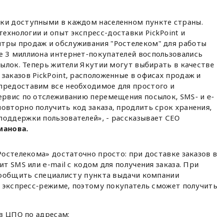
ки доступными в каждом населенном пункте страны.
хнологии и опыт экспресс-доставки PickPoint и
тры продаж и обслуживания "Ростелеком" для работы
е 3 миллиона интернет-покупателей воспользовались
осылок. Теперь жители Якутии могут выбирать в качестве
заказов PickPoint, расположенные в офисах продаж и
предоставим все необходимое для простого и
сервис по отслеживанию перемещения посылок, SMS- и e-
овторно получить код заказа, продлить срок хранения,
поддержки пользователей», - рассказывает СЕО
манова.
остелекома» достаточно просто: при доставке заказов 
т SMS или e-mail с кодом для получения заказа. При
сообщить специалисту пункта выдачи компании
в экспресс-режиме, поэтому покупатель сможет получит
в ЦПО по адресам: