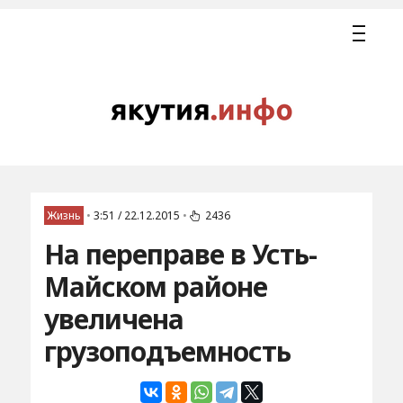
Жизнь
•
3:51 / 22.12.2015
•
2436
На переправе в Усть-
Майском районе
увеличена
грузоподъемность