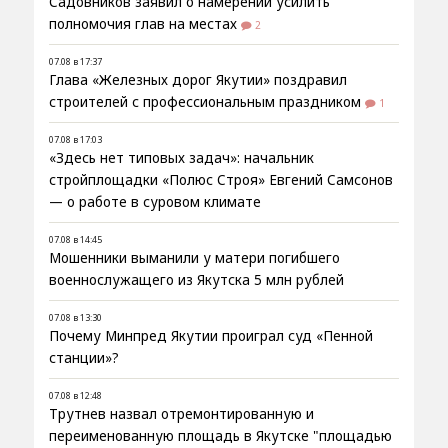
Садовников заявил о намерении усилить
полномочия глав на местах
2
07.08 в 17:37
Глава «Железных дорог Якутии» поздравил
строителей с профессиональным праздником
1
07.08 в 17:03
«Здесь нет типовых задач»: начальник
стройплощадки «Полюс Строя» Евгений Самсонов
— о работе в суровом климате
07.08 в 14:45
Мошенники выманили у матери погибшего
военнослужащего из Якутска 5 млн рублей
07.08 в 13:30
Почему Минпред Якутии проиграл суд «Пенной
станции»?
07.08 в 12:48
Трутнев назвал отремонтированную и
переименованную площадь в Якутске "площадью