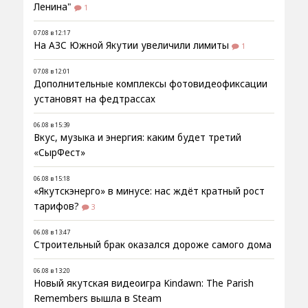
Ленина"
1
07.08 в 12:17
На АЗС Южной Якутии увеличили лимиты
1
07.08 в 12:01
Дополнительные комплексы фотовидеофиксации
установят на федтрассах
06.08 в 15:39
Вкус, музыка и энергия: каким будет третий
«СырФест»
06.08 в 15:18
«Якутскэнерго» в минусе: нас ждёт кратный рост
тарифов?
3
06.08 в 13:47
Строительный брак оказался дороже самого дома
06.08 в 13:20
Новый якутская видеоигра Kindawn: The Parish
Remembers вышла в Steam