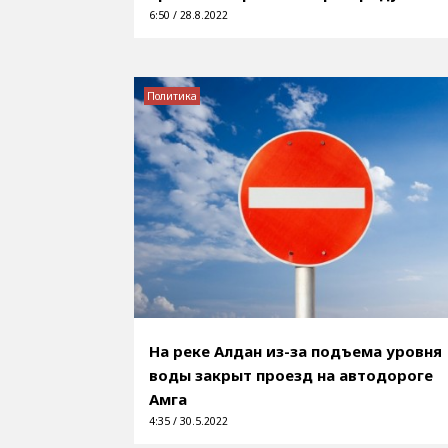
6:50 / 28.8.2022
Политика
На реке Алдан из-за подъема уровня
воды закрыт проезд на автодороге
Амга
4:35 / 30.5.2022