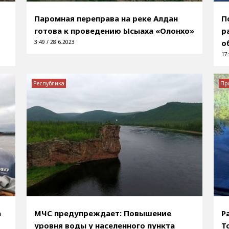
Паромная переправа на реке Алдан
П
готова к проведению Ысыаха «Олонхо»
р
о
3:49 / 28.6.2023
17:
Республика
Пр
а
МЧС предупреждает: Повышение
Р
уровня воды у населенного пункта
Т