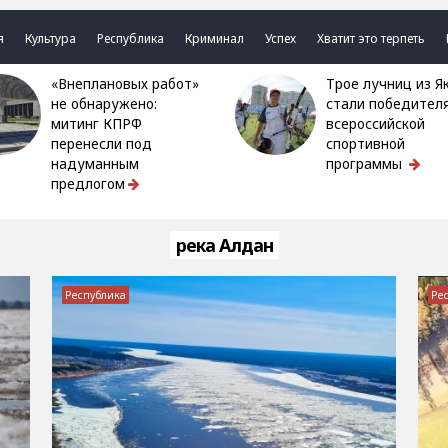
я
Культура
Республика
Криминал
Успех
Хватит это терпеть
«Внеплановых работ»
Трое лучниц из Якутии
не обнаружено:
стали победител
митинг КПРФ
всероссийской
перенесли под
спортивной
надуманным
программы
предлогом
река Алдан
Республика
Ре