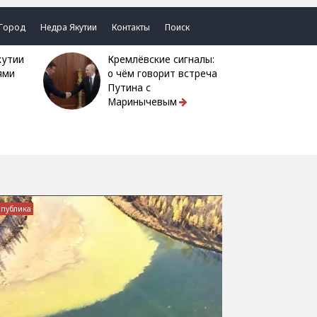
Город
Недра Якутии
Контакты
Поиск
Кремлёвские сигналы:
ями
о чём говорит встреча
Путина с
Маринычевым
спублика