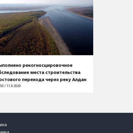
ыполнено рекогносцировочное
бследование места строительства
остового перехода через реку Алдан
53 / 11.9.2020
ика
мика