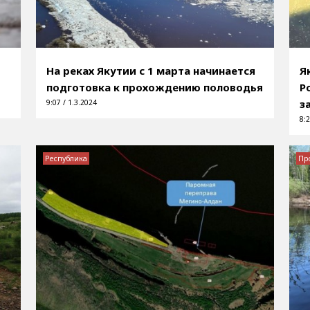
На реках Якутии с 1 марта начинается
Я
подготовка к прохождению половодья
Р
з
9:07 / 1.3.2024
8:2
Республика
Пр