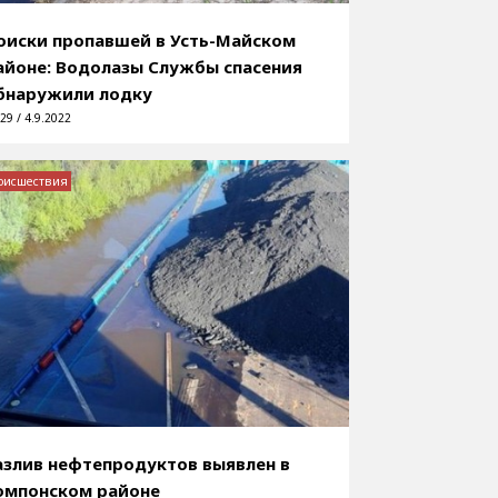
оиски пропавшей в Усть-Майском
айоне: Водолазы Службы спасения
бнаружили лодку
29 / 4.9.2022
оисшествия
азлив нефтепродуктов выявлен в
омпонском районе