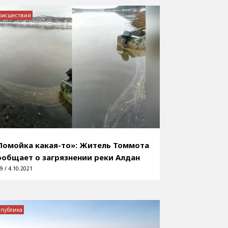
оисшествия
Помойка какая-то»: Житель Томмота
ообщает о загрязнении реки Алдан
9 / 4.10.2021
спублика