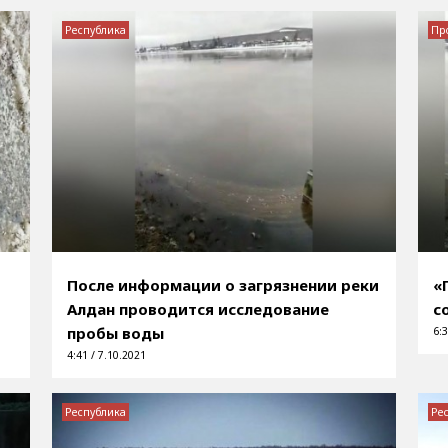
Республика
Пр
я
После информации о загрязнении реки
«
Алдан проводится исследование
с
пробы воды
6:3
4:41 / 7.10.2021
Республика
Ре