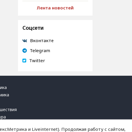
Лента новостей
Соцсети
Вконтакте
Telegram
Twitter
ика
мика
ь
шествия
ура
блика
ксМетрика и Liveinternet). Продолжая работу с сайтом,
инал