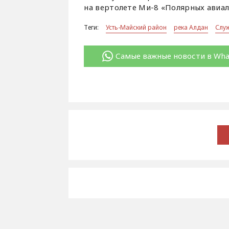
на вертолете Ми-8 «Полярных авиал
Теги:
Усть-Майский район
река Алдан
Служ
Самые важные новости в Wh