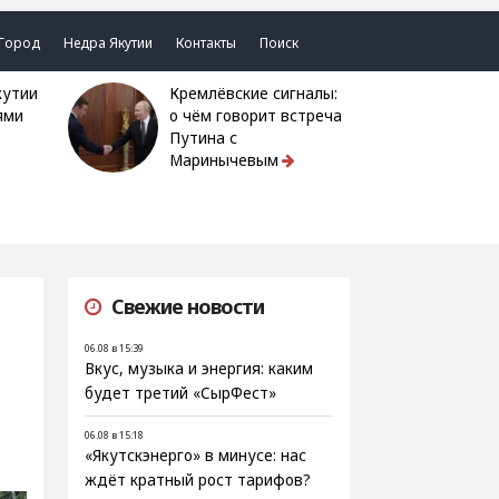
Город
Недра Якутии
Контакты
Поиск
Кремлёвские сигналы:
ями
о чём говорит встреча
Путина с
Маринычевым
Свежие новости
06.08 в 15:39
Вкус, музыка и энергия: каким
будет третий «СырФест»
06.08 в 15:18
«Якутскэнерго» в минусе: нас
ждёт кратный рост тарифов?