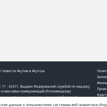
/ Новости Якутии и Якутска
Полит
Эконо
Жизн
 77 - 62371. Выдано Федеральной службой по надзору
Проис
й и массовых коммуникаций (Роскомнадзор)
Культ
ением отдельных авторов и героев публикаций.
Респу
 активная ссылка на сайт.
ские данные о пользователях системам веб-аналитики (Янде
Крим