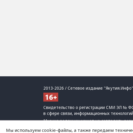
2013-2026 / Сетевое издание "Якутия.Инфо"
Свидетельство о регистрации СМИ ЭЛ № ФС
в сфере связи, информационных технологи
Мнение редакции может не совпадать с мн
При использовании материалов обязательна
Мы используем cookie-файлы, а также передаем техниче