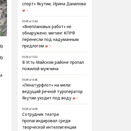
спорт» Якутии, Ирина Данилова
1
05.08 в 15:44
«Внеплановых работ» не
обнаружено: митинг КПРФ
перенесли под надуманным
Я)
предлогом
3
Я)
05.08 в 15:02
В Усть-Майском районе пропал
пожилой мужчина
а
05.08 в 14:46
«Ленатурфлот» на мели:
ведущий речной туроператор
Якутии уходит под воду
1
05.08 в 14:08
Сотрудник театра
пропагандировал среди
творческой интеллигенции
т