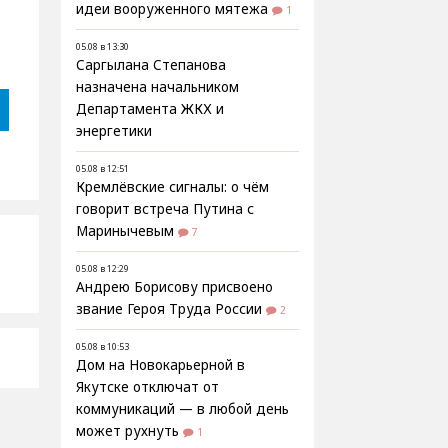
идеи вооруженного мятежа
1
05.08 в 13:30
Саргылана Степанова
назначена начальником
Департамента ЖКХ и
энергетики
05.08 в 12:51
Кремлёвские сигналы: о чём
говорит встреча Путина с
Маринычевым
7
05.08 в 12:29
Андрею Борисову присвоено
звание Героя Труда России
2
05.08 в 10:53
Дом на Новокарьерной в
Якутске отключат от
коммуникаций — в любой день
может рухнуть
1