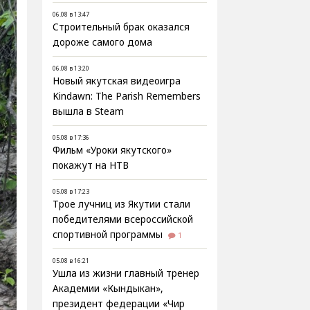
06.08 в 13:47
Строительный брак оказался
дороже самого дома
06.08 в 13:20
Новый якутская видеоигра
Kindawn: The Parish Remembers
вышла в Steam
05.08 в 17:36
Фильм «Уроки якутского»
покажут на НТВ
05.08 в 17:23
Трое лучниц из Якутии стали
победителями всероссийской
спортивной программы
1
05.08 в 16:21
Ушла из жизни главный тренер
Академии «Кындыкан»,
президент федерации «Чир