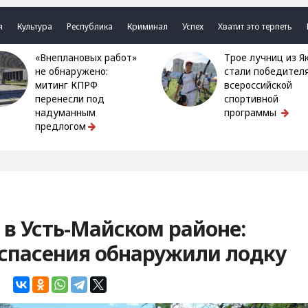
я
Культура
Республика
Криминал
Успех
Хватит это терпеть
«Внеплановых работ»
Трое лучниц из Якутии
не обнаружено:
стали победител
митинг КПРФ
всероссийской
перенесли под
спортивной
надуманным
программы
предлогом
в Усть-Майском районе:
спасения обнаружили лодку