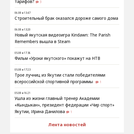
тарифов?
3
06.08 в 13:47
Строительный брак оказался дороже самого дома
06.08 в 13:20
Новый якутская видеоигра Kindawn: The Parish
Remembers вышла в Steam
05.08 в 17:36
Фильм «Уроки якутского» покажут на НТВ
05.08 в 17:23
Трое лучниц из Якутии стали победителями
всероссийской спортивной программы
1
05.08 в 16:21
Ушла из жизни главный тренер Академии
«Кындыкан», президент федерации «Чир спорт»
Якутии, Ирина Данилова
1
Лента новостей