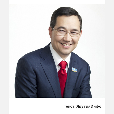
Текст:
ЯкутияИнфо