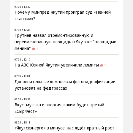
07.08 в 13:30
Почему Минпред Якутии проиграл суд «Пенной
станции»?
07.08 в 12:48
Трутнев назвал отремонтированную и
переименованную площадь в Якутске "площадью
Ленина"
1
07.08 в 12:17
На АЗС Южной Якутии увеличили лимиты
1
07.08 в 12:01
Дополнительные комплексы фотовидеофиксации
установят на федтрассах
06.08 в 15:39
Вкус, музыка и энергия: каким будет третий
«СырФест»
06.08 в 15:18
«Якутскэнерго» в минусе: нас ждёт кратный рост