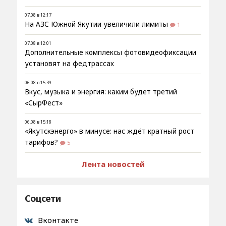
07.08 в 12:17
На АЗС Южной Якутии увеличили лимиты
1
07.08 в 12:01
Дополнительные комплексы фотовидеофиксации
установят на федтрассах
06.08 в 15:39
Вкус, музыка и энергия: каким будет третий
«СырФест»
06.08 в 15:18
«Якутскэнерго» в минусе: нас ждёт кратный рост
тарифов?
5
Лента новостей
Соцсети
Вконтакте