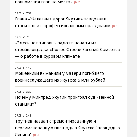
полномочия глав на местах
2
07.08 в 17:37
Глава «Железных дорог Якутии» поздравил
строителей с профессиональным праздником
1
07.08 в 17:03
«Здесь нет типовых задач»: начальник
стройплощадки «Полюс Строя» Евгений Самсонов
— о работе в суровом климате
07.08 в 14:45
Мошенники выманили у матери погибшего
военнослужащего из Якутска 5 млн рублей
07.08 в 13:30
Почему Минпред Якутии проиграл суд «Пенной
станции»?
07.08 в 12:48
Трутнев назвал отремонтированную и
переименованную площадь в Якутске "площадью
Ленина"
3