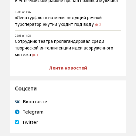
В Усть-Майском районе пропал пожилой мужчина
05.08 в 14:46
«Ленатурфлот» на мели: ведущий речной
туроператор Якутии уходит под воду
2
05.08 в 14:08
Сотрудник театра пропагандировал среди
творческой интеллигенции идеи вооруженного
мятежа
1
Лента новостей
Соцсети
Вконтакте
Telegram
Twitter