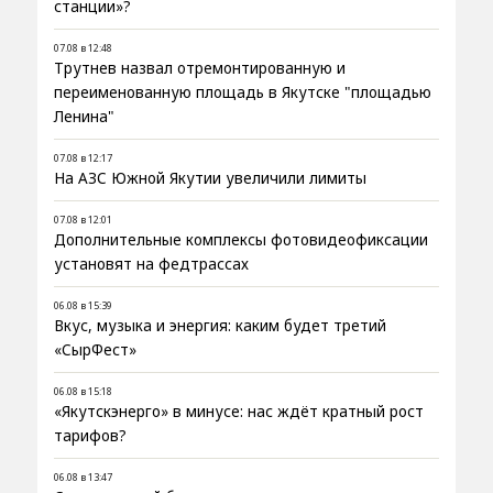
станции»?
07.08 в 12:48
Трутнев назвал отремонтированную и
переименованную площадь в Якутске "площадью
Ленина"
07.08 в 12:17
На АЗС Южной Якутии увеличили лимиты
07.08 в 12:01
Дополнительные комплексы фотовидеофиксации
установят на федтрассах
06.08 в 15:39
Вкус, музыка и энергия: каким будет третий
«СырФест»
06.08 в 15:18
«Якутскэнерго» в минусе: нас ждёт кратный рост
тарифов?
06.08 в 13:47