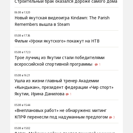
Строительный брак оказался дороже самого дома
06.08 в 13:20
Новый якутская видеоигра Kindawn: The Parish
Remembers вышла в Steam
05.08 в 17:36
Фильм «Уроки якутского» покажут на НТВ
05.08 в 17:23
Трое лучниц из Якутии стали победителями
всероссийской спортивной программы
1
05.08 в 16:21
Ушла из жизни главный тренер Академии
«Кындыкан», президент федерации «Чир спорт»
Якутии, Ирина Данилова
1
05.08 в 15:44
«Внеплановых работ» не обнаружено: митинг
КПРФ перенесли под надуманным предлогом
3
05.08 в 15:02