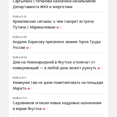
Саргылана Степанова назначена начальником
Департамента ЖКХ и энергетики
05.08 в 12:51
Кремлёвские сигналы: о чём говорит встреча
Путина с Маринычевым
6
05.08 в 12:29
Андрею Борисову присвоено звание Героя Труда
России
2
05.08 в 10:53
Дом на Новокарьерной в Якутске отключат от
коммуникаций — в любой день может рухнуть
1
04.08 в 18:11
Коммунистам не дали помитинговать на площади
Марата
7
04.08 в 17:13
Садовников огласил новые кадровые назначения
в мэрии Якутска
2