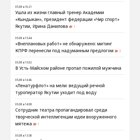
05.08 в 16:21
Ушла из жизни главный тренер Академии
«Кындыкан», президент федерации «Чир спорт»
Якутии, Ирина Данилова
1
05.08 в 15:44
«Внеплановых работ» не обнаружено: митинг
КПРФ перенесли под надуманным предлогом
3
05.08 в 15:02
В Усть-Майском районе пропал пожилой мужчина
05.08 в 14:46
«Ленатурфлот» на мели: ведущий речной
туроператор Якутии уходит под воду
05.08 в 14:08
Сотрудник театра пропагандировал среди
творческой интеллигенции идеи вооруженного
мятежа
1
05.08 в 13:30