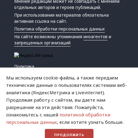
Мнение редакции может не совпадать с мнением
отдельных авторов и героев публикаций.
При использовании материалов обязательна
активная ссылка на сайт.
Политика обработки персональных данных
На сайте возможны упоминания
иноагентов
и
запрещенных организаций
Политика
Экономика
Мы используем cookie-файлы, а также передаем
Жизнь
технические данные о пользователях системам веб-
Происшествия
аналитики (ЯндексМетрика и Liveinternet).
Культура
Продолжая работу с сайтом, вы даете нам
Республика
разрешение на эти действия. Пожалуйста,
Криминал
ознакомьтесь с нашей
политикой обработки
Успех
персональных данных
, если хотите узнать больше.
Хватит это терпеть
ПРОДОЛЖИТЬ
Город