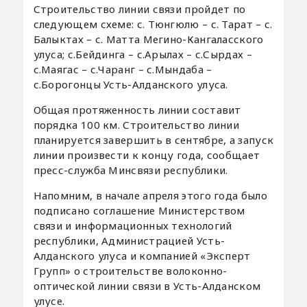
Строительство линии связи пройдет по
следующем схеме: с. Тюнгюлю – с. Тарат – с.
Балыктах – с. Матта Мегино-Кангаласского
улуса; с.Бейдинга – с.Арылах – с.Сырдах –
с.Маягас – с.Чаранг – с.Мындаба –
с.Борогонцы Усть-Алданского улуса.
Общая протяженность линии составит
порядка 100 км. Строительство линии
планируется завершить в сентябре, а запуск
линии произвести к концу года, сообщает
пресс-служба Минсвязи республики.
Напомним, в начале апреля этого года было
подписано соглашение Министерством
связи и информационных технологий
республики, Администрацией Усть-
Алданского улуса и компанией «Эксперт
Групп» о строительстве волоконно-
оптической линии связи в Усть-Алданском
улусе.