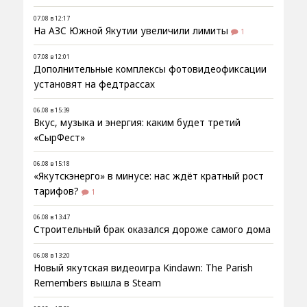
07.08 в 12:17
На АЗС Южной Якутии увеличили лимиты
1
07.08 в 12:01
Дополнительные комплексы фотовидеофиксации
установят на федтрассах
06.08 в 15:39
Вкус, музыка и энергия: каким будет третий
«СырФест»
06.08 в 15:18
«Якутскэнерго» в минусе: нас ждёт кратный рост
тарифов?
1
06.08 в 13:47
Строительный брак оказался дороже самого дома
06.08 в 13:20
Новый якутская видеоигра Kindawn: The Parish
Remembers вышла в Steam