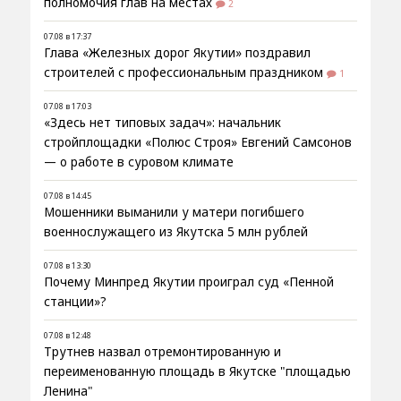
полномочия глав на местах
2
07.08 в 17:37
Глава «Железных дорог Якутии» поздравил
строителей с профессиональным праздником
1
07.08 в 17:03
«Здесь нет типовых задач»: начальник
стройплощадки «Полюс Строя» Евгений Самсонов
— о работе в суровом климате
07.08 в 14:45
Мошенники выманили у матери погибшего
военнослужащего из Якутска 5 млн рублей
07.08 в 13:30
Почему Минпред Якутии проиграл суд «Пенной
станции»?
07.08 в 12:48
Трутнев назвал отремонтированную и
переименованную площадь в Якутске "площадью
Ленина"