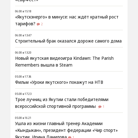
06.08 в 15:18
«Якутскэнерго» в минусе: нас ждёт кратный рост
тарифов?
2
06.08 в 13:47
Строительный брак оказался дороже самого дома
06.08 в 13:20
Новый якутская видеоигра Kindawn: The Parish
Remembers вышла в Steam
05.08 в 17:36
Фильм «Уроки якутского» покажут на НТВ
05.08 в 17:23
Трое лучниц из Якутии стали победителями
всероссийской спортивной программы
1
05.08 в 16:21
Ушла из жизни главный тренер Академии
«Кындыкан», президент федерации «Чир спорт»
Якутии, Ирина Данилова
1