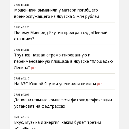
07.08 в 14:45
Мошенники выманили у матери погибшего
военнослужащего из Якутска 5 млн рублей
07.08 в 13:30
Почему Минпред Якутии проиграл суд «Пенной
станции»?
07.08 в 12:48
Трутнев назвал отремонтированную и
переименованную площадь в Якутске "площадью
Ленина"
1
07.08 в 12:17
На АЗС Южной Якутии увеличили лимиты
1
07.08 в 12:01
Дополнительные комплексы фотовидеофиксации
установят на федтрассах
06.08 в 15:39
Вкус, музыка и энергия: каким будет третий
«СырФест»