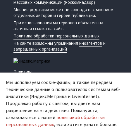
массовых коммуникаций (Роскомнадзор)
Мнение редакции может не совпадать с мнением
отдельных авторов и героев публикаций.
При использовании материалов обязательна
активная ссылка на сайт.
Политика обработки персональных данных
На сайте возможны упоминания
иноагентов
и
запрещенных организаций
Политика
Экономика
Мы используем cookie-файлы, а также передаем
Жизнь
технические данные о пользователях системам веб-
Происшествия
аналитики (ЯндексМетрика и Liveinternet).
Культура
Продолжая работу с сайтом, вы даете нам
Республика
разрешение на эти действия. Пожалуйста,
Криминал
ознакомьтесь с нашей
политикой обработки
Успех
персональных данных
, если хотите узнать больше.
Хватит это терпеть