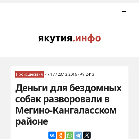
Происшествия
•
7:17 / 23.12.2016
•
2413
Деньги для бездомных
собак разворовали в
Мегино-Кангаласском
районе