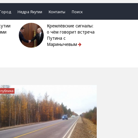
Город
Недра Якутии
Контакты
Поиск
Кремлёвские сигналы:
ями
о чём говорит встреча
Путина с
Маринычевым
спублика