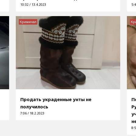
10:32 / 13.4.2023
5:4
Криминал
Кр
Продать украденные унты не
П
получилось
Р
у
7:06 / 18.2.2023
н
8:5