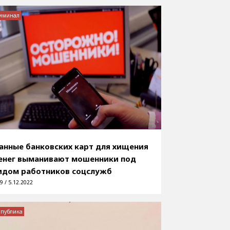
иминал
анные банковских карт для хищения
енег выманивают мошенники под
идом работников соцслужб
9 / 5.12.2022
спублика