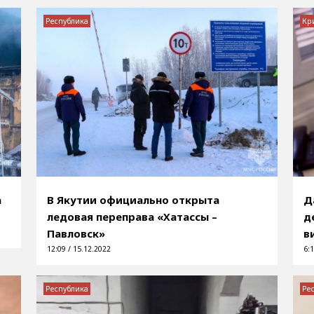
Республика
Кр
а
В Якутии официально открыта
Д
ледовая переправа «Хатассы –
д
Павловск»
в
12:09 / 15.12.2022
6:1
Республика
Ре