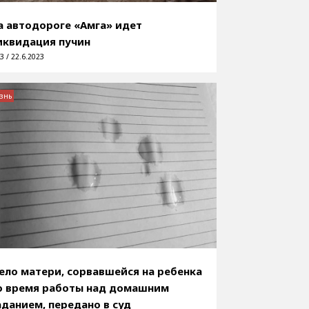
а автодороге «Амга» идет
иквидация пучин
3 / 22.6.2023
знь
ело матери, сорвавшейся на ребенка
о время работы над домашним
аданием, передано в суд