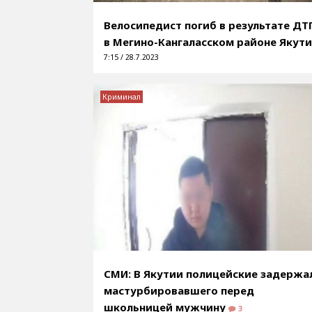
Велосипедист погиб в результате ДТ
в Мегино-Кангаласском районе Якут
7:15 / 28.7.2023
Криминал
СМИ: В Якутии полицейские задержа
мастурбировавшего перед
школьницей мужчину
3