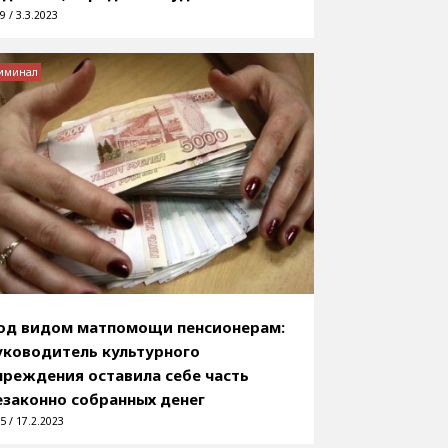
9 / 3.3.2023
иминал
од видом матпомощи пенсионерам:
уководитель культурного
чреждения оставила себе часть
езаконно собранных денег
5 / 17.2.2023