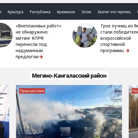
я
Культура
Республика
Криминал
Успех
Хватит это терпеть
«Внеплановых работ»
Трое лучниц из Якутии
не обнаружено:
стали победител
митинг КПРФ
всероссийской
перенесли под
спортивной
надуманным
программы
предлогом
Мегино-Кангаласский район
Происшествия
Ре