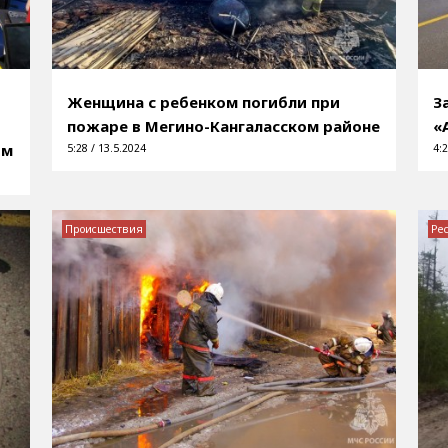
Женщина с ребенком погибли при
З
пожаре в Мегино-Кангаласском районе
«
ом
5:28 / 13.5.2024
4:2
Происшествия
Ре