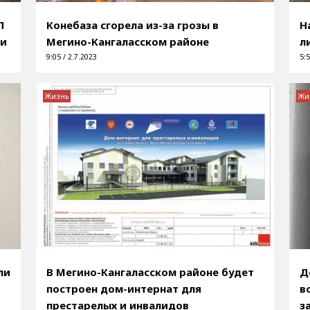
П
Конебаза сгорела из-за грозы в
Н
ии
Мегино-Кангаласском районе
л
9:05 / 2.7.2023
5:5
Жизнь
Жи
ли
В Мегино-Кангаласском районе будет
Д
построен дом-интернат для
в
престарелых и инвалидов
з