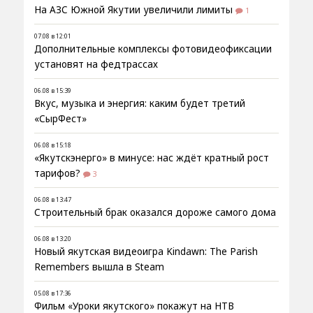
На АЗС Южной Якутии увеличили лимиты
1
07.08 в 12:01
Дополнительные комплексы фотовидеофиксации
установят на федтрассах
06.08 в 15:39
Вкус, музыка и энергия: каким будет третий
«СырФест»
06.08 в 15:18
«Якутскэнерго» в минусе: нас ждёт кратный рост
тарифов?
3
06.08 в 13:47
Строительный брак оказался дороже самого дома
06.08 в 13:20
Новый якутская видеоигра Kindawn: The Parish
Remembers вышла в Steam
05.08 в 17:36
Фильм «Уроки якутского» покажут на НТВ