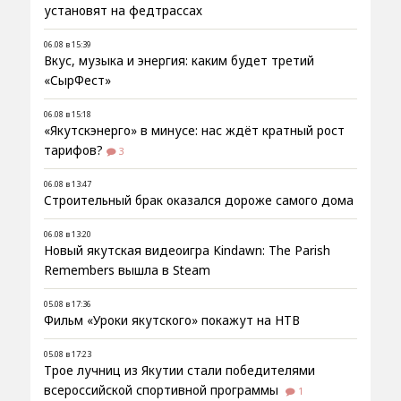
установят на федтрассах
06.08 в 15:39
Вкус, музыка и энергия: каким будет третий
«СырФест»
06.08 в 15:18
«Якутскэнерго» в минусе: нас ждёт кратный рост
тарифов?
3
06.08 в 13:47
Строительный брак оказался дороже самого дома
06.08 в 13:20
Новый якутская видеоигра Kindawn: The Parish
Remembers вышла в Steam
05.08 в 17:36
Фильм «Уроки якутского» покажут на НТВ
05.08 в 17:23
Трое лучниц из Якутии стали победителями
всероссийской спортивной программы
1