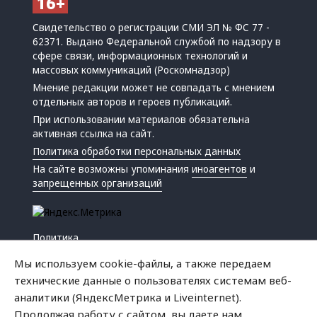
Свидетельство о регистрации СМИ ЭЛ № ФС 77 -
62371. Выдано Федеральной службой по надзору в
сфере связи, информационных технологий и
массовых коммуникаций (Роскомнадзор)
Мнение редакции может не совпадать с мнением
отдельных авторов и героев публикаций.
При использовании материалов обязательна
активная ссылка на сайт.
Политика обработки персональных данных
На сайте возможны упоминания
иноагентов
и
запрещенных организаций
Политика
Экономика
Мы используем cookie-файлы, а также передаем
Жизнь
технические данные о пользователях системам веб-
Происшествия
аналитики (ЯндексМетрика и Liveinternet).
Культура
Продолжая работу с сайтом, вы даете нам