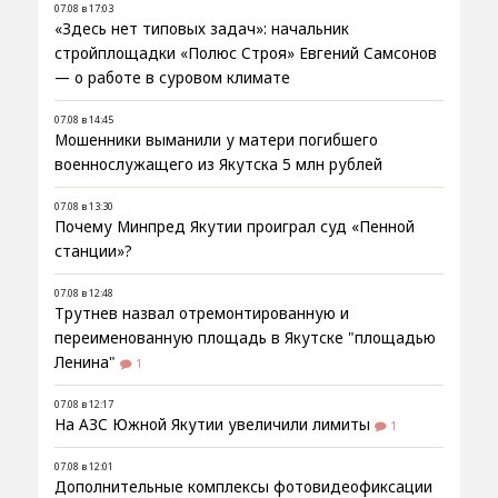
07.08 в 17:03
«Здесь нет типовых задач»: начальник
стройплощадки «Полюс Строя» Евгений Самсонов
— о работе в суровом климате
07.08 в 14:45
Мошенники выманили у матери погибшего
военнослужащего из Якутска 5 млн рублей
07.08 в 13:30
Почему Минпред Якутии проиграл суд «Пенной
станции»?
07.08 в 12:48
Трутнев назвал отремонтированную и
переименованную площадь в Якутске "площадью
Ленина"
1
07.08 в 12:17
На АЗС Южной Якутии увеличили лимиты
1
07.08 в 12:01
Дополнительные комплексы фотовидеофиксации