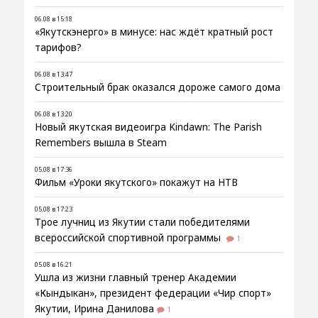
06.08 в 15:18
«Якутскэнерго» в минусе: нас ждёт кратный рост
тарифов?
06.08 в 13:47
Строительный брак оказался дороже самого дома
06.08 в 13:20
Новый якутская видеоигра Kindawn: The Parish
Remembers вышла в Steam
05.08 в 17:36
Фильм «Уроки якутского» покажут на НТВ
05.08 в 17:23
Трое лучниц из Якутии стали победителями
всероссийской спортивной программы
1
05.08 в 16:21
Ушла из жизни главный тренер Академии
«Кындыкан», президент федерации «Чир спорт»
Якутии, Ирина Данилова
1