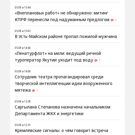
05.08 в 15:44
«Внеплановых работ» не обнаружено: митинг
КПРФ перенесли под надуманным предлогом
3
05.08 в 15:02
В Усть-Майском районе пропал пожилой мужчина
05.08 в 14:46
«Ленатурфлот» на мели: ведущий речной
туроператор Якутии уходит под воду
1
05.08 в 14:08
Сотрудник театра пропагандировал среди
творческой интеллигенции идеи вооруженного
мятежа
1
05.08 в 13:30
Саргылана Степанова назначена начальником
Департамента ЖКХ и энергетики
05.08 в 12:51
Кремлёвские сигналы: о чём говорит встреча