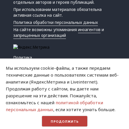
отдельных авторов и героев публикаций.
При использовании материалов обязательна
активная ссылка на сайт.
Политика обработки персональных данных
На сайте возможны упоминания
иноагентов
и
запрещенных организаций
Политика
Экономика
Мы используем cookie-файлы, а также передаем
Жизнь
технические данные о пользователях системам веб-
Происшествия
аналитики (ЯндексМетрика и Liveinternet).
Культура
Продолжая работу с сайтом, вы даете нам
Республика
разрешение на эти действия. Пожалуйста,
Криминал
ознакомьтесь с нашей
политикой обработки
Успех
персональных данных
, если хотите узнать больше.
Хватит это терпеть
ПРОДОЛЖИТЬ
Город