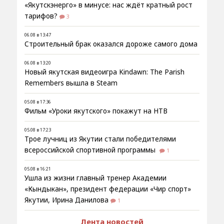
«Якутскэнерго» в минусе: нас ждёт кратный рост
тарифов?
3
06.08 в 13:47
Строительный брак оказался дороже самого дома
06.08 в 13:20
Новый якутская видеоигра Kindawn: The Parish
Remembers вышла в Steam
05.08 в 17:36
Фильм «Уроки якутского» покажут на НТВ
05.08 в 17:23
Трое лучниц из Якутии стали победителями
всероссийской спортивной программы
1
05.08 в 16:21
Ушла из жизни главный тренер Академии
«Кындыкан», президент федерации «Чир спорт»
Якутии, Ирина Данилова
1
Лента новостей