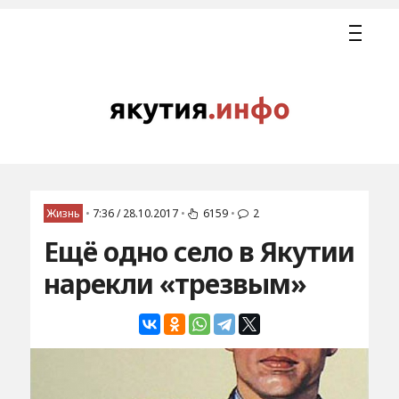
Жизнь
•
7:36 / 28.10.2017
•
6159
•
2
Ещё одно село в Якутии
нарекли «трезвым»