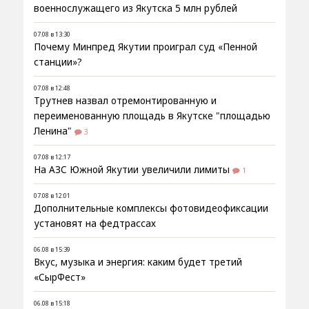
военнослужащего из Якутска 5 млн рублей
07.08 в 13:30
Почему Минпред Якутии проиграл суд «Пенной
станции»?
07.08 в 12:48
Трутнев назвал отремонтированную и
переименованную площадь в Якутске "площадью
Ленина"
3
07.08 в 12:17
На АЗС Южной Якутии увеличили лимиты
1
07.08 в 12:01
Дополнительные комплексы фотовидеофиксации
установят на федтрассах
06.08 в 15:39
Вкус, музыка и энергия: каким будет третий
«СырФест»
06.08 в 15:18