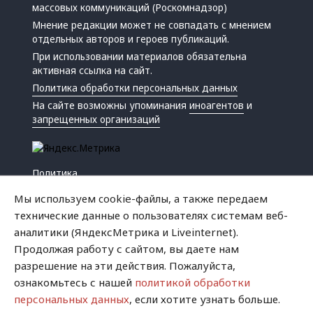
массовых коммуникаций (Роскомнадзор)
Мнение редакции может не совпадать с мнением
отдельных авторов и героев публикаций.
При использовании материалов обязательна
активная ссылка на сайт.
Политика обработки персональных данных
На сайте возможны упоминания
иноагентов
и
запрещенных организаций
Политика
Экономика
Мы используем cookie-файлы, а также передаем
Жизнь
технические данные о пользователях системам веб-
Происшествия
аналитики (ЯндексМетрика и Liveinternet).
Культура
Продолжая работу с сайтом, вы даете нам
Республика
разрешение на эти действия. Пожалуйста,
Криминал
ознакомьтесь с нашей
политикой обработки
Успех
персональных данных
, если хотите узнать больше.
Хватит это терпеть