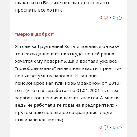
плакаты в н.Бестяхе нет ни одного вы что
проспать все хотите
0
/
0
"Верю в добро!"
17:36 / 14.3.2018
Я тоже за Грудинина! Хоть и появился он как-
то неожиданно и из ниоткуда, но всё равно
хочется ему поверить. Да и достали уже все
"преобразования" нынешней власти, принятие
новых безумных законов. И как они
пенсионеров нагнули новым законом от 2013-
го г. (кто что заработал на 01.01.2001 г., с тех
заработков пенсия и насчитывается. А многие
ведь не работали те годы на предприятиях -
кругом шло повальное сокращение, люди
выживали как могли)
0
/
0