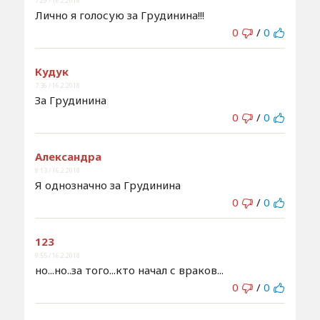
7:29 / 16.2.2018
Лично я голосую за Грудинина!!!
0
/
0
Кудук
7:36 / 16.2.2018
За Грудинина
0
/
0
Александра
8:13 / 16.2.2018
Я однозначно за Грудинина
0
/
0
123
9:55 / 16.2.2018
но...но..за того...кто начал с враков...
0
/
0