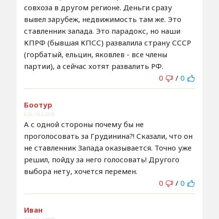
совхоза в другом регионе. Деньги сразу
вывел зарубеж, недвижимость там же. Это
ставленник запада. Это парадокс, но наши
КПРФ (бывшая КПСС) развалила страну СССР
(горбатый, ельцин, яковлев - все члены
партии), а сейчас хотят развалить РФ.
0
/
0
Боотур
6:26 / 16.2.2018
А с одной стороны почему бы не
проголосовать за Грудинина?! Сказали, что он
не ставленник Запада оказывается. Точно уже
решил, пойду за него голосовать! Другого
выбора нету, хочется перемен.
0
/
0
Иван