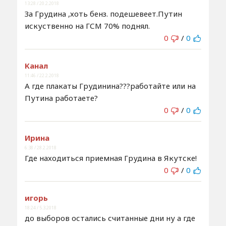
13:28 / 20.2.2018
За Грудина ,хоть бенз. подешевеет.Путин
искуственно на ГСМ 70% поднял.
0
/
0
Канал
11:46 / 22.2.2018
А где плакаты Грудинина???работайте или на
Путина работаете?
0
/
0
Ирина
6:38 / 28.2.2018
Где находиться приемная Грудина в Якутске!
0
/
0
игорь
18:24 / 5.3.2018
до выборов остались считанные дни ну а где