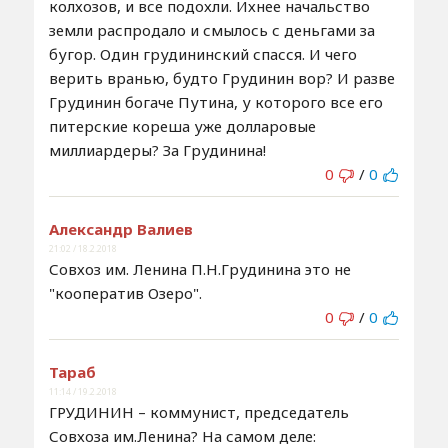
колхозов, и все подохли. Ихнее начальство
земли распродало и смылось с деньгами за
бугор. Один грудининский спасся. И чего
верить вранью, будто Грудинин вор? И разве
Грудинин богаче Путина, у которого все его
питерские кореша уже долларовые
миллиардеры? За Грудинина!
0
/
0
Александр Валиев
21:02 / 18.2.2018
Совхоз им. Ленина П.Н.Грудинина это не
"кооператив Озеро".
0
/
0
Тараб
11:14 / 19.2.2018
ГРУДИНИН – коммунист, председатель
Совхоза им.Ленина? На самом деле: