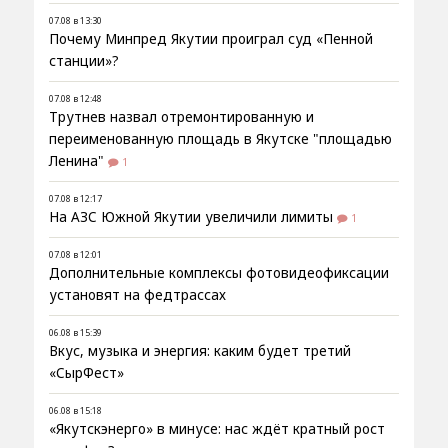
07.08 в 13:30
Почему Минпред Якутии проиграл суд «Пенной
станции»?
07.08 в 12:48
Трутнев назвал отремонтированную и
переименованную площадь в Якутске "площадью
Ленина"
1
07.08 в 12:17
На АЗС Южной Якутии увеличили лимиты
1
07.08 в 12:01
Дополнительные комплексы фотовидеофиксации
установят на федтрассах
06.08 в 15:39
Вкус, музыка и энергия: каким будет третий
«СырФест»
06.08 в 15:18
«Якутскэнерго» в минусе: нас ждёт кратный рост