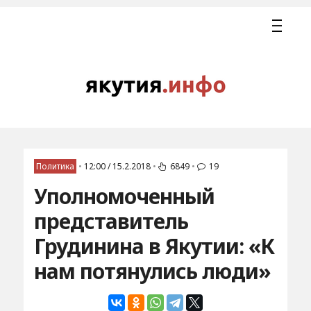
Политика
•
12:00 / 15.2.2018
•
6849
•
19
Уполномоченный
представитель
Грудинина в Якутии: «К
нам потянулись люди»