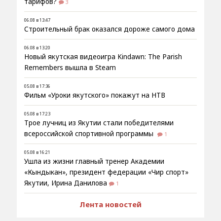
тарифов?
3
06.08 в 13:47
Строительный брак оказался дороже самого дома
06.08 в 13:20
Новый якутская видеоигра Kindawn: The Parish
Remembers вышла в Steam
05.08 в 17:36
Фильм «Уроки якутского» покажут на НТВ
05.08 в 17:23
Трое лучниц из Якутии стали победителями
всероссийской спортивной программы
1
05.08 в 16:21
Ушла из жизни главный тренер Академии
«Кындыкан», президент федерации «Чир спорт»
Якутии, Ирина Данилова
1
Лента новостей