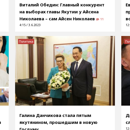
Виталий Обедин: Главный конкурент
Е
на выборах главы Якутии у Айсена
п
Николаева – сам Айсен Николаев
в
11
4:15 / 3.6.2023
12:
Политика
По
Галина Данчикова стала пятым
Д
в
якутянином, прошедшим в новую
с
Госдуму
12: