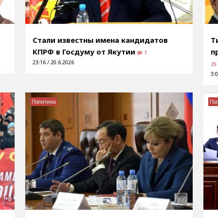
о
Стали известны имена кандидатов
Т
КПРФ в Госдуму от Якутии
п
1
23:16 / 20.6.2026
25
3:0
Политика
По