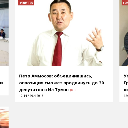
Политика
По
Петр Аммосов: объединившись,
У
ии
оппозиция сможет продвинуть до 30
Г
депутатов в Ил Тумэн
л
3
12:14 / 19.4.2018
12: