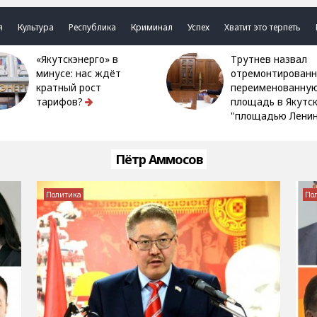
я
Культура
Республика
Криминал
Успех
Хватит это терпеть
«Якутскэнерго» в
Трутнев назвал
минусе: нас ждёт
отремонтированн
кратный рост
переименованну
тарифов?
площадь в Якутс
"площадью Ленин
Пётр Аммосов
Политика
По