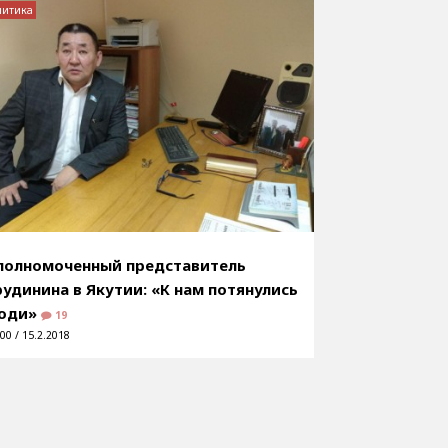
литика
полномоченный представитель
рудинина в Якутии: «К нам потянулись
юди»
19
00 / 15.2.2018