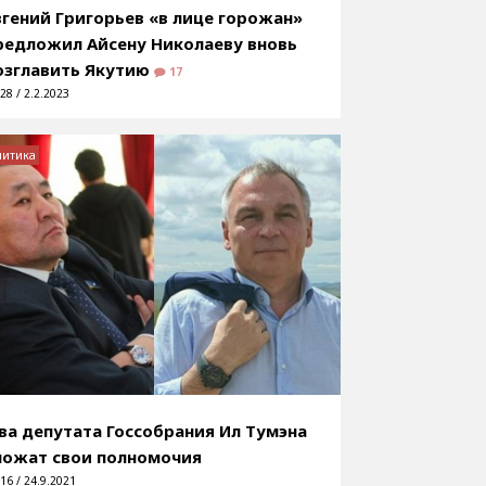
вгений Григорьев «в лице горожан»
редложил Айсену Николаеву вновь
озглавить Якутию
17
28 / 2.2.2023
литика
ва депутата Госсобрания Ил Тумэна
ложат свои полномочия
16 / 24.9.2021