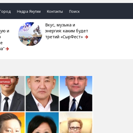
Город
Недра Якутии
Контакты
Поиск
Вкус, музыка и
ую и
энергия: каким будет
ю
третий «СырФест»
ке
а"
литика