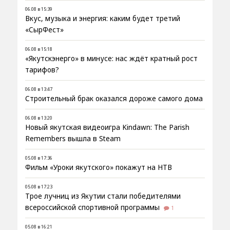
06.08 в 15:39
Вкус, музыка и энергия: каким будет третий
«СырФест»
06.08 в 15:18
«Якутскэнерго» в минусе: нас ждёт кратный рост
тарифов?
06.08 в 13:47
Строительный брак оказался дороже самого дома
06.08 в 13:20
Новый якутская видеоигра Kindawn: The Parish
Remembers вышла в Steam
05.08 в 17:36
Фильм «Уроки якутского» покажут на НТВ
05.08 в 17:23
Трое лучниц из Якутии стали победителями
всероссийской спортивной программы
1
05.08 в 16:21