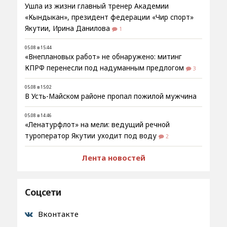
Ушла из жизни главный тренер Академии
«Кындыкан», президент федерации «Чир спорт»
Якутии, Ирина Данилова
1
05.08 в 15:44
«Внеплановых работ» не обнаружено: митинг
КПРФ перенесли под надуманным предлогом
3
05.08 в 15:02
В Усть-Майском районе пропал пожилой мужчина
05.08 в 14:46
«Ленатурфлот» на мели: ведущий речной
туроператор Якутии уходит под воду
2
Лента новостей
Соцсети
Вконтакте