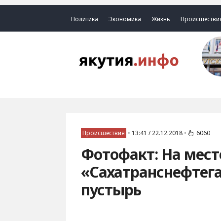
Политика
Экономика
Жизнь
Происшестви
Происшествия
•
13:41 / 22.12.2018
•
6060
Фотофакт: На мест
«Сахатранснефтег
пустырь