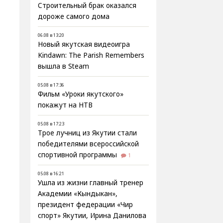
Строительный брак оказался
дороже самого дома
06.08 в 13:20
Новый якутская видеоигра
Kindawn: The Parish Remembers
вышла в Steam
05.08 в 17:36
Фильм «Уроки якутского»
покажут на НТВ
05.08 в 17:23
Трое лучниц из Якутии стали
победителями всероссийской
спортивной программы
1
05.08 в 16:21
Ушла из жизни главный тренер
Академии «Кындыкан»,
президент федерации «Чир
спорт» Якутии, Ирина Данилова