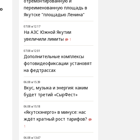
отремонтированную и
переименованную площадь в
fo
Якутске "площадью Ленина"
07.08 в 12:17
На АЗС Южной Якутии
увеличили лимиты
1
07.08 в 12:01
Дополнительные комплексы
фотовидеофиксации установят
на федтрассах
06.08 в 15:39
Вкус, музыка и энергия: каким
будет третий «СырФест»
06.08 в 15:18
«Якутскэнерго» в минусе: нас
ждёт кратный рост тарифов?
1
06.08 в 13:47