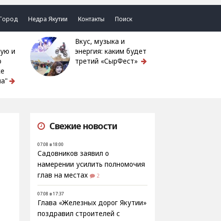
Город
Недра Якутии
Контакты
Поиск
Вкус, музыка и
ую и
энергия: каким будет
ю
третий «СырФест»
ке
а"
Свежие новости
07.08 в 18:00
Садовников заявил о
намерении усилить полномочия
глав на местах
2
07.08 в 17:37
Глава «Железных дорог Якутии»
поздравил строителей с