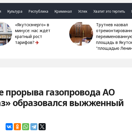
я
Культура
Республика
Криминал
Успех
Хватит это терпеть
«Якутскэнерго» в
Трутнев назвал
минусе: нас ждёт
отремонтированн
кратный рост
переименованну
тарифов?
площадь в Якутс
"площадью Ленин
е прорыва газопровода АО
аз» образовался выжженный