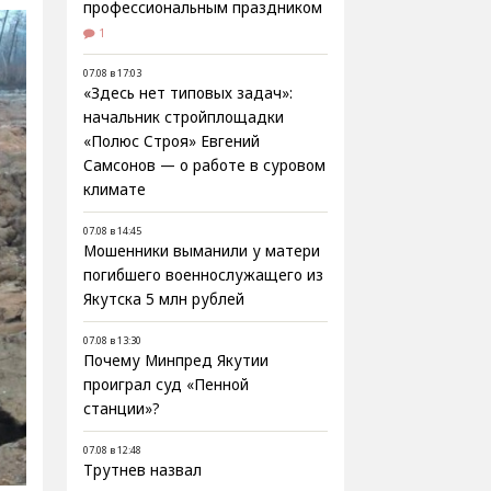
профессиональным праздником
1
07.08 в 17:03
«Здесь нет типовых задач»:
начальник стройплощадки
«Полюс Строя» Евгений
Самсонов — о работе в суровом
климате
07.08 в 14:45
Мошенники выманили у матери
погибшего военнослужащего из
Якутска 5 млн рублей
07.08 в 13:30
Почему Минпред Якутии
проиграл суд «Пенной
станции»?
07.08 в 12:48
Трутнев назвал