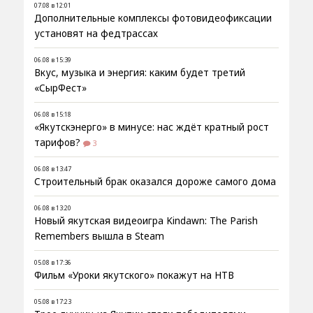
07.08 в 12:01
Дополнительные комплексы фотовидеофиксации
установят на федтрассах
06.08 в 15:39
Вкус, музыка и энергия: каким будет третий
«СырФест»
06.08 в 15:18
«Якутскэнерго» в минусе: нас ждёт кратный рост
тарифов?
3
06.08 в 13:47
Строительный брак оказался дороже самого дома
06.08 в 13:20
Новый якутская видеоигра Kindawn: The Parish
Remembers вышла в Steam
05.08 в 17:36
Фильм «Уроки якутского» покажут на НТВ
05.08 в 17:23