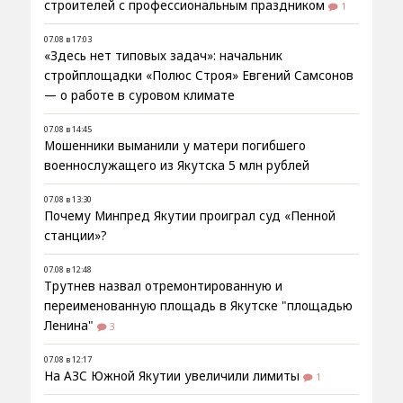
строителей с профессиональным праздником
1
07.08 в 17:03
«Здесь нет типовых задач»: начальник
стройплощадки «Полюс Строя» Евгений Самсонов
— о работе в суровом климате
07.08 в 14:45
Мошенники выманили у матери погибшего
военнослужащего из Якутска 5 млн рублей
07.08 в 13:30
Почему Минпред Якутии проиграл суд «Пенной
станции»?
07.08 в 12:48
Трутнев назвал отремонтированную и
переименованную площадь в Якутске "площадью
Ленина"
3
07.08 в 12:17
На АЗС Южной Якутии увеличили лимиты
1