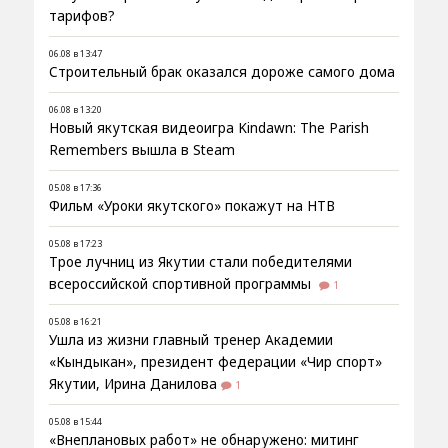
тарифов?
06.08 в 13:47
Строительный брак оказался дороже самого дома
06.08 в 13:20
Новый якутская видеоигра Kindawn: The Parish
Remembers вышла в Steam
05.08 в 17:36
Фильм «Уроки якутского» покажут на НТВ
05.08 в 17:23
Трое лучниц из Якутии стали победителями
всероссийской спортивной программы
1
05.08 в 16:21
Ушла из жизни главный тренер Академии
«Кындыкан», президент федерации «Чир спорт»
Якутии, Ирина Данилова
1
05.08 в 15:44
«Внеплановых работ» не обнаружено: митинг