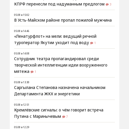
КПРФ перенесли под надуманным предлогом
3
05.08 в 15:02
В Усть-Майском районе пропал пожилой мужчина
05.08 в 14:46
«Ленатурфлот» на мели: ведущий речной
туроператор Якутии уходит под воду
1
05.08 в 14:08
Сотрудник театра пропагандировал среди
творческой интеллигенции идеи вооруженного
мятежа
1
05.08 в 13:30
Саргылана Степанова назначена начальником
Департамента ЖКХ и энергетики
05.08 в 12:51
Кремлёвские сигналы: о чём говорит встреча
Путина с Маринычевым
7
05.08 в 12:29