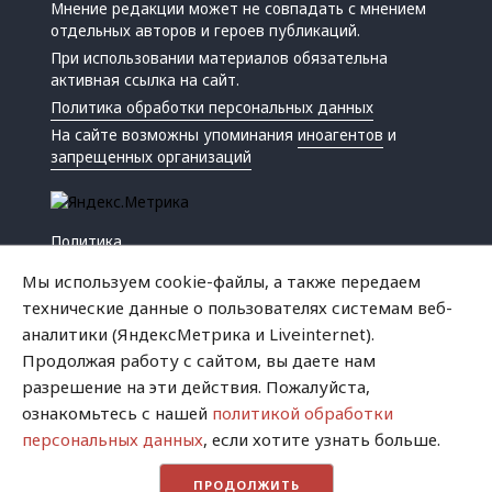
Мнение редакции может не совпадать с мнением
отдельных авторов и героев публикаций.
При использовании материалов обязательна
активная ссылка на сайт.
Политика обработки персональных данных
На сайте возможны упоминания
иноагентов
и
запрещенных организаций
Политика
Экономика
Мы используем cookie-файлы, а также передаем
Жизнь
технические данные о пользователях системам веб-
Происшествия
аналитики (ЯндексМетрика и Liveinternet).
Культура
Продолжая работу с сайтом, вы даете нам
Республика
разрешение на эти действия. Пожалуйста,
Криминал
ознакомьтесь с нашей
политикой обработки
Успех
персональных данных
, если хотите узнать больше.
Хватит это терпеть
ПРОДОЛЖИТЬ
Город