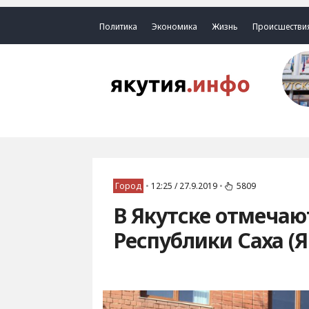
Политика
Экономика
Жизнь
Происшестви
Город
•
12:25 / 27.9.2019
•
5809
В Якутске отмечаю
Республики Саха (Я