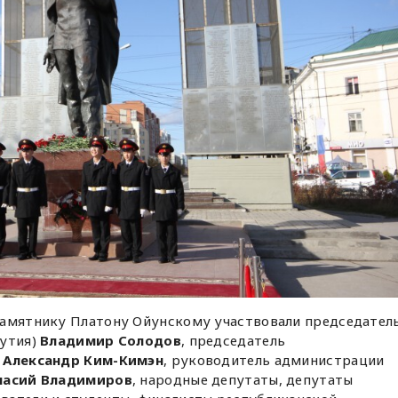
памятнику Платону Ойунскому участвовали председател
утия)
Владимир Солодов
, председатель
и
Александр Ким-Кимэн
, руководитель администрации
насий Владимиров
, народные депутаты, депутаты