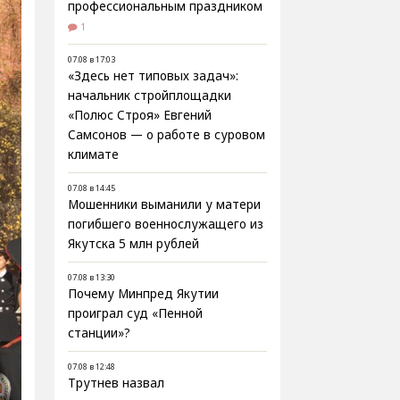
профессиональным праздником
1
07.08 в 17:03
«Здесь нет типовых задач»:
начальник стройплощадки
«Полюс Строя» Евгений
Самсонов — о работе в суровом
климате
07.08 в 14:45
Мошенники выманили у матери
погибшего военнослужащего из
Якутска 5 млн рублей
07.08 в 13:30
Почему Минпред Якутии
проиграл суд «Пенной
станции»?
07.08 в 12:48
Трутнев назвал