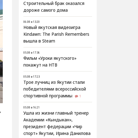
Строительный брак оказался
дороже самого дома
06.08 в 13:20
Новый якутская видеоигра
Kindawn: The Parish Remembers
вышла в Steam
05.08 в 17:36
Фильм «Уроки якутского»
покажут на НТВ
05.08 в 17:23
Трое лучниц из Якутии стали
победителями всероссийской
спортивной программы
1
05.08 в 16:21
ь
Ушла из жизни главный тренер
Академии «Кындыкан»,
президент федерации «Чир
спорт» Якутии, Ирина Данилова