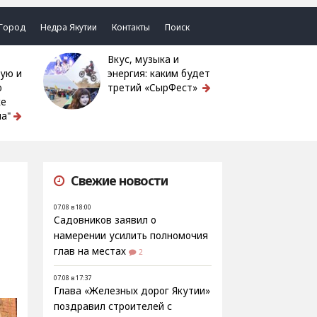
Город
Недра Якутии
Контакты
Поиск
Вкус, музыка и
ую и
энергия: каким будет
ю
третий «СырФест»
ке
а"
Свежие новости
07.08 в 18:00
Садовников заявил о
намерении усилить полномочия
глав на местах
2
07.08 в 17:37
Глава «Железных дорог Якутии»
поздравил строителей с