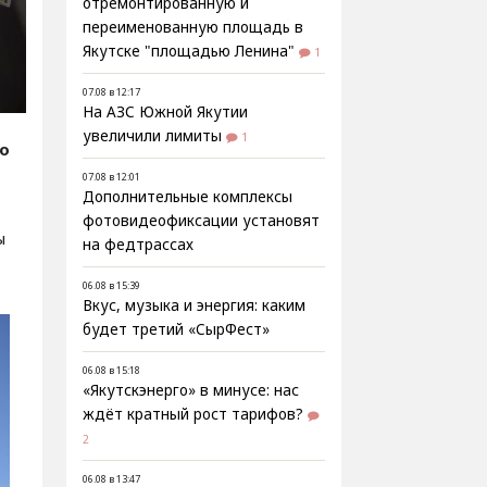
отремонтированную и
переименованную площадь в
Якутске "площадью Ленина"
1
07.08 в 12:17
На АЗС Южной Якутии
увеличили лимиты
1
fo
07.08 в 12:01
Дополнительные комплексы
фотовидеофиксации установят
ы
на федтрассах
06.08 в 15:39
Вкус, музыка и энергия: каким
будет третий «СырФест»
06.08 в 15:18
«Якутскэнерго» в минусе: нас
ждёт кратный рост тарифов?
2
06.08 в 13:47