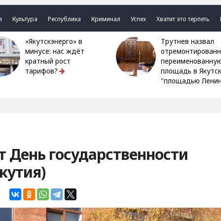
я
Культура
Республика
Криминал
Успех
Хватит это терпеть
«Якутскэнерго» в
Трутнев назвал
минусе: нас ждёт
отремонтированн
кратный рост
переименованну
тарифов?
площадь в Якутс
"площадью Ленин
т День государственности
кутия)