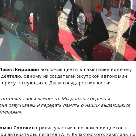
Павел Кириллин
возложил цветы к памятнику видному
деятелю, одному из создателей Якутской автономии
х присутствующих с Днем государственности:
 потеряет своей важности. Мы должны беречь и
одня озвучиваем и передать память о наших выдающихся
олениям»
.
оман Сорокин
принял участие в возложении цветов к
й литературы, писателя А. Е. Кулаковского. Замглавы по