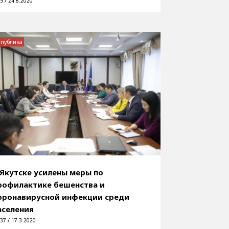
5 / 24.8.2020
спублика
 Якутске усилены меры по
рофилактике бешенства и
оронавирусной инфекции среди
аселения
37 / 17.3.2020