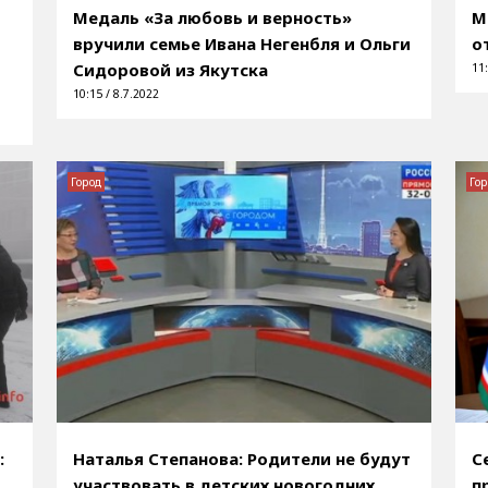
Медаль «За любовь и верность»
М
вручили семье Ивана Негенбля и Ольги
о
Сидоровой из Якутска
11:
10:15 / 8.7.2022
Город
Гор
:
Наталья Степанова: Родители не будут
С
участвовать в детских новогодних
п