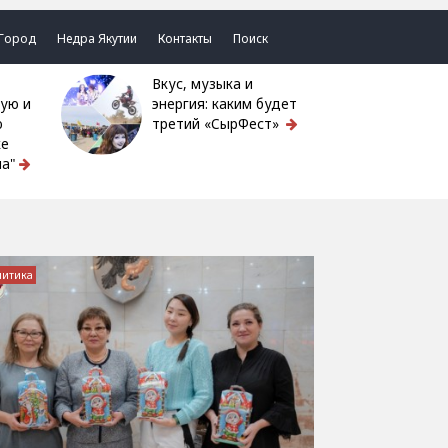
Город
Недра Якутии
Контакты
Поиск
Вкус, музыка и
ую и
энергия: каким будет
ю
третий «СырФест»
ке
а"
литика