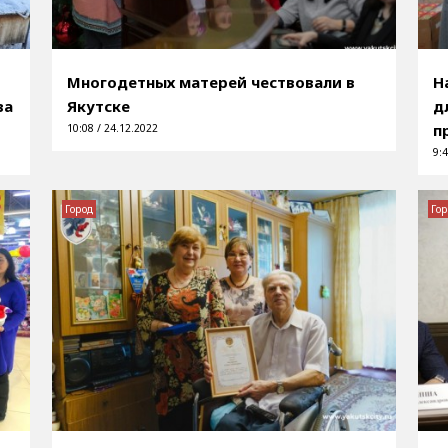
Многодетных матерей чествовали в
Н
ва
Якутске
д
п
10:08 / 24.12.2022
9:4
Город
Гор