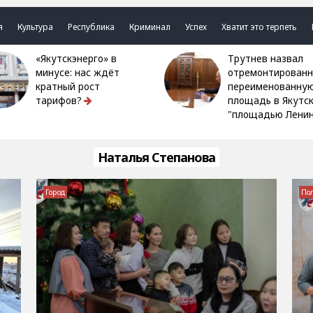
я
Культура
Республика
Криминал
Успех
Хватит это терпеть
«Якутскэнерго» в
Трутнев назвал
минусе: нас ждёт
отремонтированн
кратный рост
переименованну
тарифов?
площадь в Якутс
"площадью Ленин
Наталья Степанова
Город
По