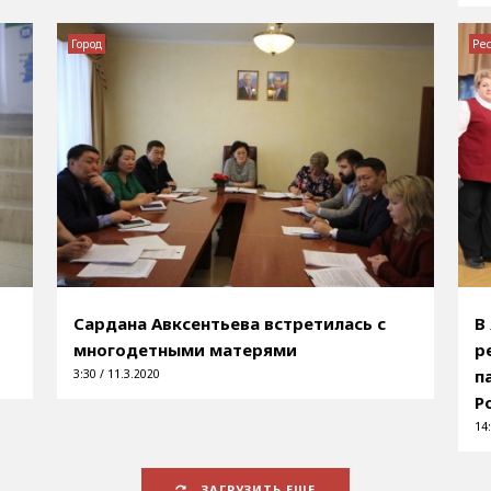
Город
Ре
Сардана Авксентьева встретилась с
В
многодетными матерями
р
п
3:30 / 11.3.2020
Р
14:
ЗАГРУЗИТЬ ЕЩЕ