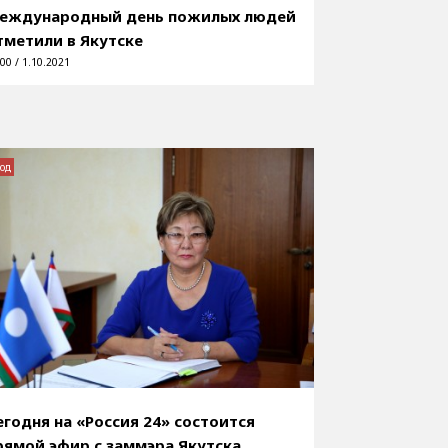
еждународный день пожилых людей
тметили в Якутске
00 / 1.10.2021
од
егодня на «Россия 24» состоится
рямой эфир с заммэра Якутска