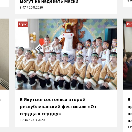
могут не надевать маски
8:0
9:47 / 25.8.2020
Город
Ре
а
В Якутске состоялся второй
В
республиканский фестиваль «От
п
сердца к сердцу»
к
н
12:34 / 23.3.2020
11: