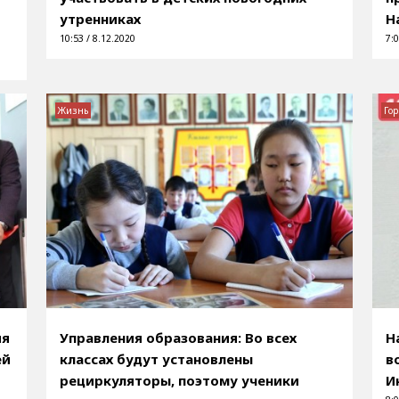
утренниках
Н
10:53 / 8.12.2020
7:0
Жизнь
Гор
ия
Управления образования: Во всех
Н
ей
классах будут установлены
в
рециркуляторы, поэтому ученики
И