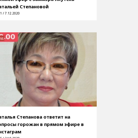
атальей Степановой
1 / 7.12.2020
од
аталья Степанова ответит на
опросы горожан в прямом эфире в
нстаграм