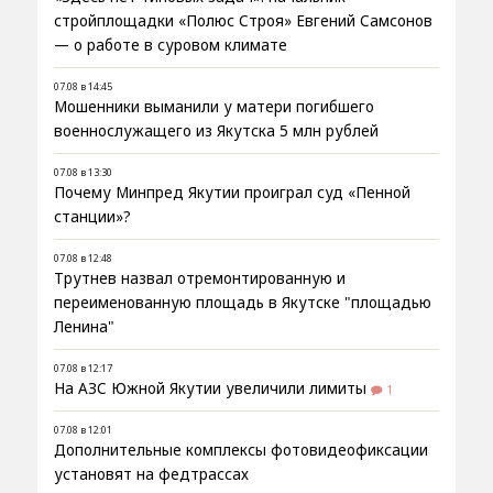
стройплощадки «Полюс Строя» Евгений Самсонов
— о работе в суровом климате
07.08 в 14:45
Мошенники выманили у матери погибшего
военнослужащего из Якутска 5 млн рублей
07.08 в 13:30
Почему Минпред Якутии проиграл суд «Пенной
станции»?
07.08 в 12:48
Трутнев назвал отремонтированную и
переименованную площадь в Якутске "площадью
Ленина"
07.08 в 12:17
На АЗС Южной Якутии увеличили лимиты
1
07.08 в 12:01
Дополнительные комплексы фотовидеофиксации
установят на федтрассах