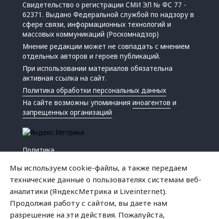
Свидетельство о регистрации СМИ ЭЛ № ФС 77 -
62371. Выдано Федеральной службой по надзору в
сфере связи, информационных технологий и
массовых коммуникаций (Роскомнадзор)
Мнение редакции может не совпадать с мнением
отдельных авторов и героев публикаций.
При использовании материалов обязательна
активная ссылка на сайт.
Политика обработки персональных данных
На сайте возможны упоминания
иноагентов
и
запрещенных организаций
Политика
Экономика
Мы используем cookie-файлы, а также передаем
Жизнь
технические данные о пользователях системам веб-
Происшествия
аналитики (ЯндексМетрика и Liveinternet).
Культура
Продолжая работу с сайтом, вы даете нам
Республика
разрешение на эти действия. Пожалуйста,