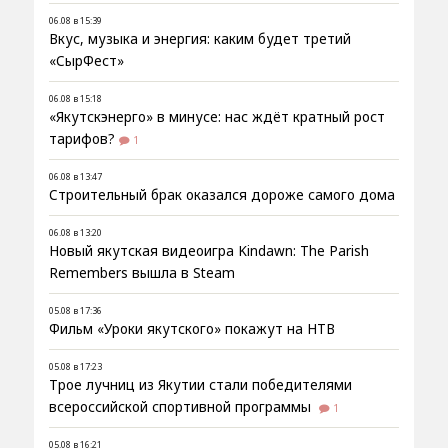
06.08 в 15:39
Вкус, музыка и энергия: каким будет третий
«СырФест»
06.08 в 15:18
«Якутскэнерго» в минусе: нас ждёт кратный рост
тарифов?
1
06.08 в 13:47
Строительный брак оказался дороже самого дома
06.08 в 13:20
Новый якутская видеоигра Kindawn: The Parish
Remembers вышла в Steam
05.08 в 17:36
Фильм «Уроки якутского» покажут на НТВ
05.08 в 17:23
Трое лучниц из Якутии стали победителями
всероссийской спортивной программы
1
05.08 в 16:21