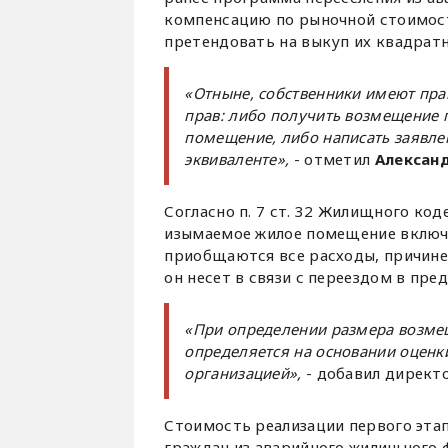
компенсацию по рыночной стоимост
претендовать на выкуп их квадрат
«Отныне, собственники имеют пра
прав: либо получить возмещение 
помещение, либо написать заявл
эквиваленте»,
- отметил
Алексан
Согласно п. 7 ст. 32 Жилищного ко
изымаемое жилое помещение включа
приобщаются все расходы, причине
он несет в связи с переездом в пр
«При определении размера возме
определяется на основании оцен
организацией»,
- добавил директ
Стоимость реализации первого эта
граждан из аварийного жилищного ф