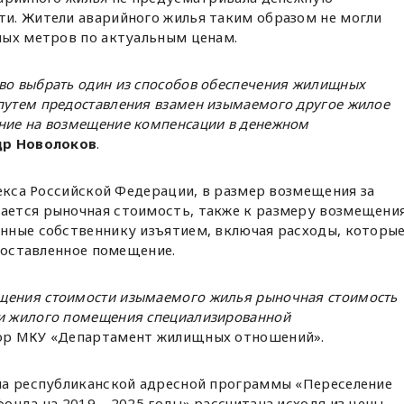
и. Жители аварийного жилья таким образом не могли
ных метров по актуальным ценам.
во выбрать один из способов обеспечения жилищных
путем предоставления взамен изымаемого другое жилое
ение на возмещение компенсации в денежном
др Новолоков
.
декса Российской Федерации, в размер возмещения за
ется рыночная стоимость, также к размеру возмещени
нные собственнику изъятием, включая расходы, которы
едоставленное помещение.
щения стоимости изымаемого жилья рыночная стоимость
ки жилого помещения специализированной
ор МКУ «Департамент жилищных отношений».
па республиканской адресной программы «Переселение
онда на 2019 – 2025 годы» рассчитана исходя из цены