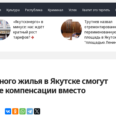
я
Культура
Республика
Криминал
Успех
Хватит это терпеть
«Якутскэнерго» в
Трутнев назвал
минусе: нас ждёт
отремонтированн
кратный рост
переименованну
тарифов?
площадь в Якутс
"площадью Ленин
ого жилья в Якутске смогут
е компенсации вместо