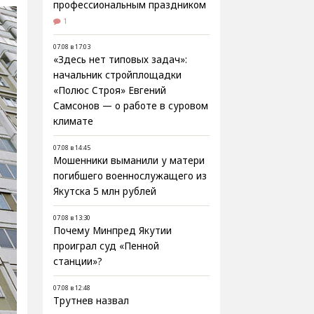
профессиональным праздником
1
07.08 в 17:03
«Здесь нет типовых задач»:
начальник стройплощадки
«Полюс Строя» Евгений
Самсонов — о работе в суровом
климате
07.08 в 14:45
Мошенники выманили у матери
погибшего военнослужащего из
Якутска 5 млн рублей
07.08 в 13:30
Почему Минпред Якутии
проиграл суд «Пенной
станции»?
07.08 в 12:48
Трутнев назвал