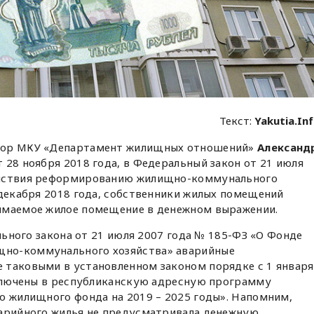
Текст:
Yakutia.In
тор МКУ «Департамент жилищных отношений»
Александ
т 28 ноября 2018 года, в Федеральный закон от 21 июля
ействия реформированию жилищно-коммунального
 декабря 2018 года, собственники жилых помещений
ымаемое жилое помещение в денежном выражении.
ального закона от 21 июля 2007 года № 185-ФЗ «О Фонде
но-коммунального хозяйства» аварийные
 таковыми в установленном законом порядке с 1 января
 включены в республиканскую адресную программу
о жилищного фонда на 2019 – 2025 годы». Напомним,
варийного жилья не предусматривала денежную