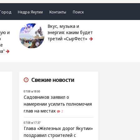
Город
Недра Якутии
Контакты
Поиск
Вкус, музыка и
ую и
энергия: каким будет
ю
третий «СырФест»
ке
а"
Свежие новости
07.08 в 18:00
Садовников заявил о
намерении усилить полномочия
глав на местах
2
07.08 в 17:37
Глава «Железных дорог Якутии»
поздравил строителей с