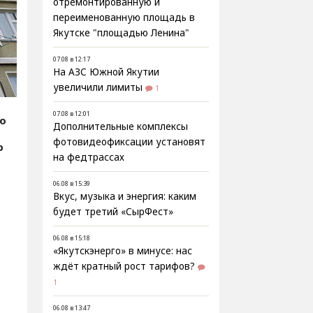
отремонтированную и
переименованную площадь в
Якутске "площадью Ленина"
07.08 в 12:17
На АЗС Южной Якутии
увеличили лимиты
1
07.08 в 12:01
fo
Дополнительные комплексы
фотовидеофиксации установят
р
на федтрассах
06.08 в 15:39
Вкус, музыка и энергия: каким
будет третий «СырФест»
06.08 в 15:18
«Якутскэнерго» в минусе: нас
ждёт кратный рост тарифов?
1
06.08 в 13:47