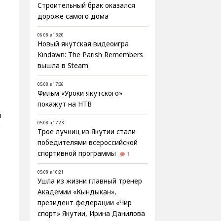
Строительный брак оказался
дороже самого дома
06.08 в 13:20
Новый якутская видеоигра
Kindawn: The Parish Remembers
вышла в Steam
05.08 в 17:36
Фильм «Уроки якутского»
покажут на НТВ
я
05.08 в 17:23
е
Трое лучниц из Якутии стали
победителями всероссийской
спортивной программы
1
05.08 в 16:21
Ушла из жизни главный тренер
Академии «Кындыкан»,
президент федерации «Чир
спорт» Якутии, Ирина Данилова