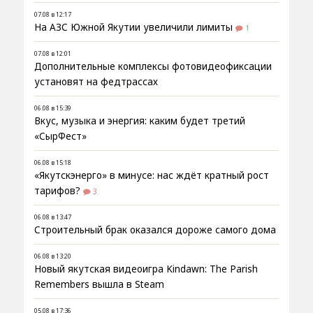
07.08 в 12:17
На АЗС Южной Якутии увеличили лимиты
1
07.08 в 12:01
Дополнительные комплексы фотовидеофиксации
установят на федтрассах
06.08 в 15:39
Вкус, музыка и энергия: каким будет третий
«СырФест»
06.08 в 15:18
«Якутскэнерго» в минусе: нас ждёт кратный рост
тарифов?
3
06.08 в 13:47
Строительный брак оказался дороже самого дома
06.08 в 13:20
Новый якутская видеоигра Kindawn: The Parish
Remembers вышла в Steam
05.08 в 17:36