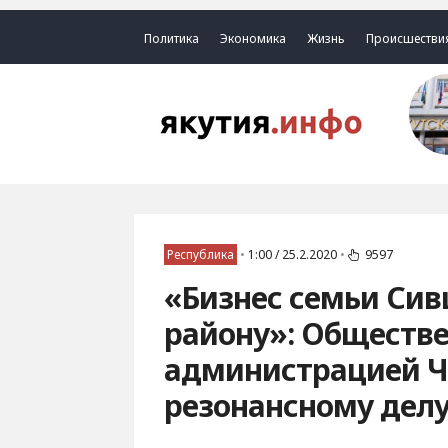
Политика
Экономика
Жизнь
Происшестви
Республика
•
1:00 / 25.2.2020
•
9597
«Бизнес семьи Сив
району»: Обществе
администрацией Чу
резонансному дел