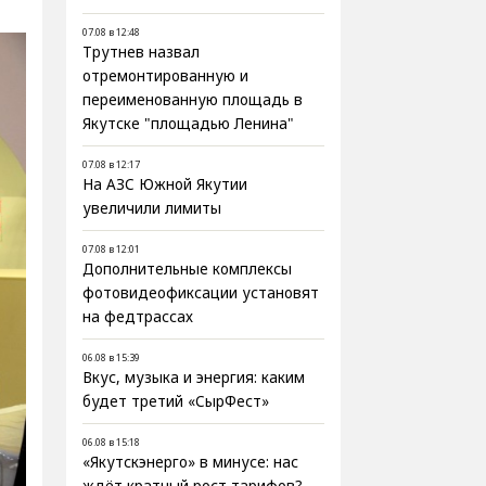
07.08 в 12:48
Трутнев назвал
отремонтированную и
переименованную площадь в
Якутске "площадью Ленина"
07.08 в 12:17
На АЗС Южной Якутии
увеличили лимиты
07.08 в 12:01
Дополнительные комплексы
фотовидеофиксации установят
на федтрассах
06.08 в 15:39
Вкус, музыка и энергия: каким
будет третий «СырФест»
06.08 в 15:18
«Якутскэнерго» в минусе: нас