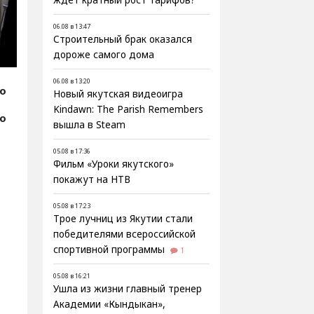
ждёт кратный рост тарифов?
06.08 в 13:47
Строительный брак оказался
дороже самого дома
06.08 в 13:20
fo
Новый якутская видеоигра
Kindawn: The Parish Remembers
фо
вышла в Steam
05.08 в 17:36
Фильм «Уроки якутского»
покажут на НТВ
05.08 в 17:23
Трое лучниц из Якутии стали
победителями всероссийской
спортивной программы
1
05.08 в 16:21
Ушла из жизни главный тренер
Академии «Кындыкан»,