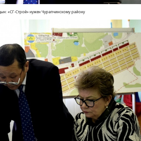
ын: «СГ-Строй» нужен Чурапчинскому району