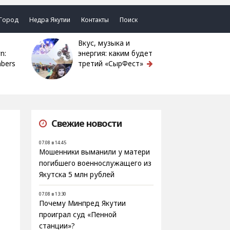
Город
Недра Якутии
Контакты
Поиск
Вкус, музыка и
n:
энергия: каким будет
bers
третий «СырФест»
Свежие новости
07.08 в 14:45
Мошенники выманили у матери
погибшего военнослужащего из
Якутска 5 млн рублей
07.08 в 13:30
Почему Минпред Якутии
проиграл суд «Пенной
станции»?