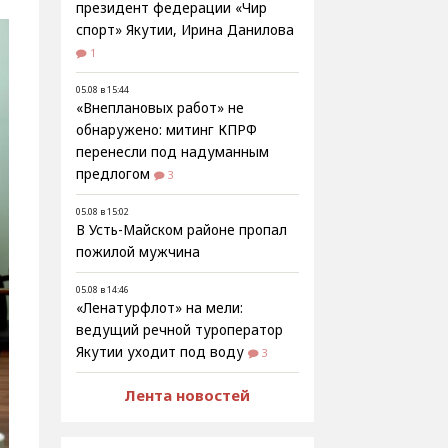
президент федерации «Чир
спорт» Якутии, Ирина Данилова
1
05.08 в 15:44
«Внеплановых работ» не
обнаружено: митинг КПРФ
перенесли под надуманным
предлогом
3
05.08 в 15:02
В Усть-Майском районе пропал
пожилой мужчина
05.08 в 14:46
«Ленатурфлот» на мели:
ведущий речной туроператор
Якутии уходит под воду
3
Лента новостей