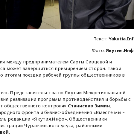
Текст:
Yakutia.In
Фото:
Якутия.Ин
ия между предпринимателем Саргы Сивцевой и
са может завершиться примирением сторон. Такой
по итогам поездки рабочей группы общественников в
тель Представительства по Якутии Межрегиональной
вия реализации программ противодействия и борьбы с
т общественного контроля»
Станислав Зимин
,
родного фронта и бизнес-объединения «Вместе мы –
ель редакции «Якутия.Инфо». Общественники
истрации Чурапчинского улуса, районными
евой
.