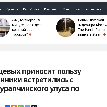
я
Культура
Республика
Криминал
Успех
Хватит это терпеть
«Якутскэнерго» в
Новый якутская
минусе: нас ждёт
видеоигра Kindaw
кратный рост
The Parish Remem
тарифов?
вышла в Steam
цевых приносит пользу
нники встретились с
рапчинского улуса по
у