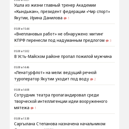
Ушла из жизни главный тренер Академии
«Кындыкан», президент федерации «Чир спорт»
Якутии, Ирина Данилова
1
05.08 в 15:44
«Внеплановых работ» не обнаружено: митинг
КПРФ перенесли под надуманным предлогом
3
05.08 в 15:02
В Усть-Майском районе пропал пожилой мужчина
05.08 в 14:46
«Ленатурфлот» на мели: ведущий речной
туроператор Якутии уходит под воду
2
05.08 в 14:08
Сотрудник театра пропагандировал среди
творческой интеллигенции идеи вооруженного
мятежа
1
05.08 в 13:30
Саргылана Степанова назначена начальником