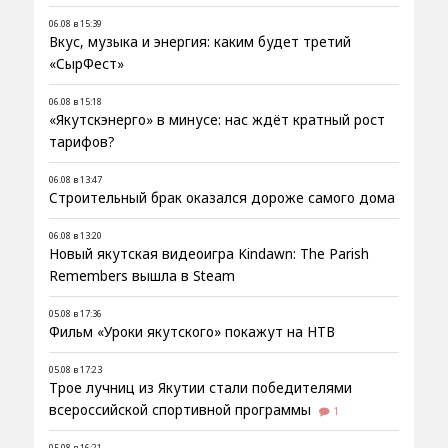
06.08 в 15:39
Вкус, музыка и энергия: каким будет третий
«СырФест»
06.08 в 15:18
«Якутскэнерго» в минусе: нас ждёт кратный рост
тарифов?
06.08 в 13:47
Строительный брак оказался дороже самого дома
06.08 в 13:20
Новый якутская видеоигра Kindawn: The Parish
Remembers вышла в Steam
05.08 в 17:36
Фильм «Уроки якутского» покажут на НТВ
05.08 в 17:23
Трое лучниц из Якутии стали победителями
всероссийской спортивной программы
1
05.08 в 16:21