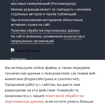
массовых коммуникаций (Роскомнадзор)
Мнение редакции может не совпадать с мнением
отдельных авторов и героев публикаций.
При использовании материалов обязательна
активная ссылка на сайт.
Политика обработки персональных данных
На сайте возможны упоминания
иноагентов
и
запрещенных организаций
Политика
Экономика
Мы используем cookie-файлы, а также передаем
Жизнь
технические данные о пользователях системам веб-
Происшествия
аналитики (ЯндексМетрика и Liveinternet).
Культура
Продолжая работу с сайтом, вы даете нам
Республика
разрешение на эти действия. Пожалуйста,
Криминал
ознакомьтесь с нашей
политикой обработки
Успех
персональных данных
, если хотите узнать больше.