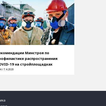
екомендации Минстроя по
рофилактике распространения
OVID-19 на стройплощадках
4 / 7.4.2020
ика