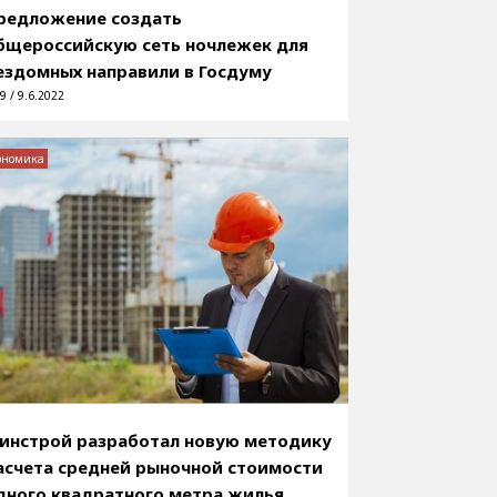
редложение создать
бщероссийскую сеть ночлежек для
ездомных направили в Госдуму
9 / 9.6.2022
ономика
инстрой разработал новую методику
асчета средней рыночной стоимости
дного квадратного метра жилья