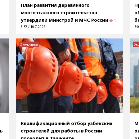
е
План развития деревянного
П
многоэтажного строительства
о
утвердили Минстрой и МЧС России
б
1
8:57 / 10.7.2022
6:0
Экономика
Эк
Квалификационный отбор узбекских
М
нь
строителей для работы в России
р
проходит в Ташкенте
о