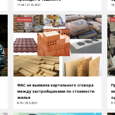
11:44 / 21.10.2021
10:
Экономика
Эк
ФАС не выявила картельного сговора
П
между застройщиками по стоимости
м
жилья
о
8:19 / 29.5.2021
9:1