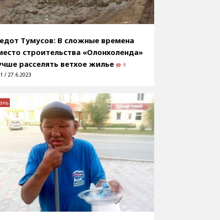
едот Тумусов: В сложные времена
место строительства «Олонхоленда»
учше расселять ветхое жилье
9
1 / 27.6.2023
знь