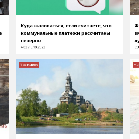
Куда жаловаться, если считаете, что
Ф
е
коммунальные платежи рассчитаны
в
неверно
л
4:03 / 5.10.2023
6:3
Экономика
Жи