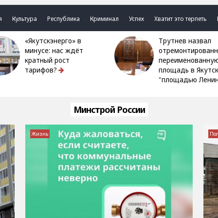
я
Культура
Республика
Криминал
Успех
Хватит это терпеть
«Якутскэнерго» в
Трутнев назвал
минусе: нас ждёт
отремонтированн
кратный рост
переименованну
тарифов?
площадь в Якутс
"площадью Ленин
Минстрой России
Жизнь
По