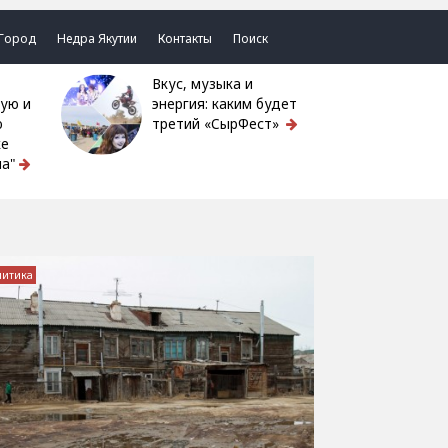
Город
Недра Якутии
Контакты
Поиск
Вкус, музыка и
ую и
энергия: каким будет
ю
третий «СырФест»
ке
а"
литика