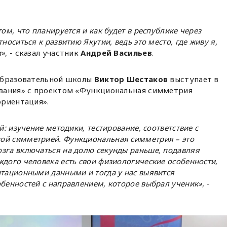
ом, что планируется и как будет в республике через
носиться к развитию Якутии, ведь это место, где живу я,
и»
, - сказал участник
Андрей Васильев
.
образовательной школы
Виктор Шестаков
выступает в
вания» с проектом «Функциональная симметрия
ориентация».
й: изучение методики, тестирование, соответствие с
ой симметрией. Функциональная симметрия – это
зга включаться на долю секунды раньше, подавляя
ждого человека есть свои физиологические особенности,
нтационными данными и тогда у нас выявится
обенностей с направлением, которое выбрал ученик»
, -