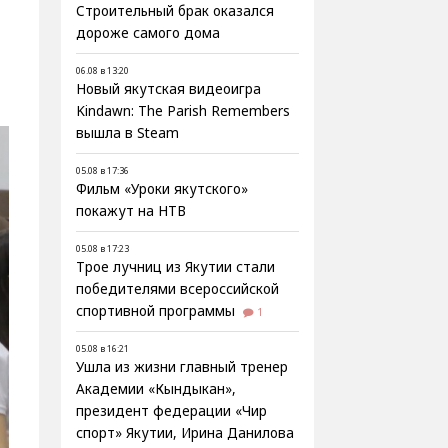
Строительный брак оказался
дороже самого дома
06.08 в 13:20
Новый якутская видеоигра
Kindawn: The Parish Remembers
вышла в Steam
05.08 в 17:36
Фильм «Уроки якутского»
покажут на НТВ
05.08 в 17:23
Трое лучниц из Якутии стали
победителями всероссийской
спортивной программы
1
05.08 в 16:21
Ушла из жизни главный тренер
Академии «Кындыкан»,
президент федерации «Чир
спорт» Якутии, Ирина Данилова