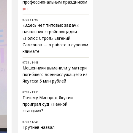
профессиональным праздником
1
07.08 в 17:03
«Здесь нет типовых задач»:
начальник стройплощадки
«Полюс Строя» Евгений
Самсонов — о работе в суровом
климате
07.08 в 14:45
Мошенники выманили у матери
погибшего военнослужащего из
Якутска 5 млн рублей
07.08 в 13:30
Почему Минпред Якутии
проиграл суд «Пенной
станции»?
07.08 в 12:48
Трутнев назвал