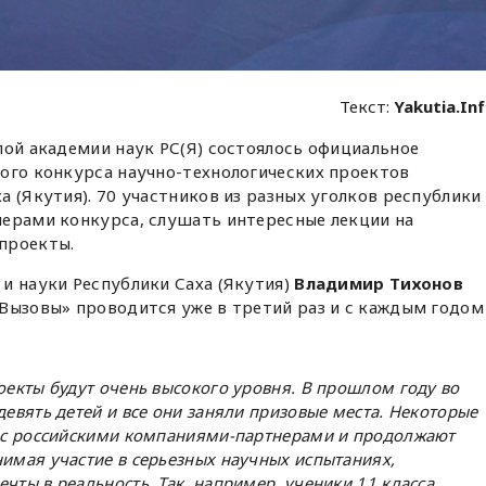
Текст:
Yakutia.In
лой академии наук РС(Я) состоялось официальное
ого конкурса научно-технологических проектов
а (Якутия). 70 участников из разных уголков республики
нерами конкурса, слушать интересные лекции на
проекты.
и науки Республики Саха (Якутия)
Владимир Тихонов
Вызовы» проводится уже в третий раз и с каждым годом
оекты будут очень высокого уровня. В прошлом году во
девять детей и все они заняли призовые места. Некоторые
я с российскими компаниями-партнерами и продолжают
нимая участие в серьезных научных испытаниях,
чты в реальность. Так, например, ученики 11 класса