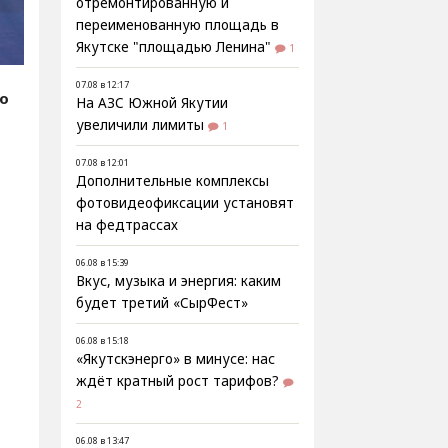
отремонтированную и
переименованную площадь в
Якутске "площадью Ленина"
1
07.08 в 12:17
fo
На АЗС Южной Якутии
увеличили лимиты
1
07.08 в 12:01
Дополнительные комплексы
фотовидеофиксации установят
на федтрассах
06.08 в 15:39
Вкус, музыка и энергия: каким
будет третий «СырФест»
06.08 в 15:18
«Якутскэнерго» в минусе: нас
ждёт кратный рост тарифов?
2
06.08 в 13:47