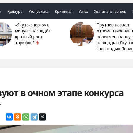
я
Культура
Республика
Криминал
Успех
Хватит это терпеть
«Якутскэнерго» в
Трутнев назвал
минусе: нас ждёт
отремонтированн
кратный рост
переименованну
тарифов?
площадь в Якутс
"площадью Ленин
вуют в очном этапе конкурса
»