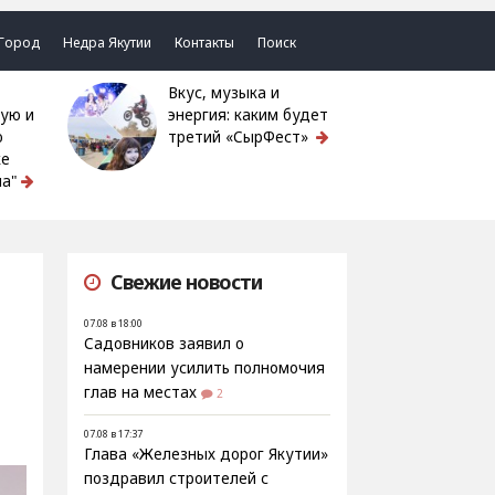
Город
Недра Якутии
Контакты
Поиск
Вкус, музыка и
ую и
энергия: каким будет
ю
третий «СырФест»
ке
а"
Свежие новости
07.08 в 18:00
Садовников заявил о
намерении усилить полномочия
глав на местах
2
07.08 в 17:37
Глава «Железных дорог Якутии»
поздравил строителей с