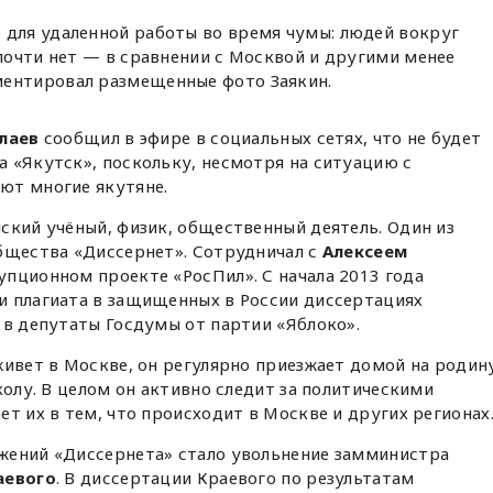
 для удаленной работы во время чумы: людей вокруг
 почти нет — в сравнении с Москвой и другими менее
ментировал размещенные фото Заякин.
лаев
сообщил в эфире в социальных сетях, что не будет
 «Якутск», поскольку, несмотря на ситуацию с
ют многие якутяне.
ский учёный, физик, общественный деятель. Один из
общества «Диссернет». Сотрудничал с
Алексеем
рупционном проекте «РосПил». С начала 2013 года
и плагиата в защищенных в России диссертациях
 в депутаты Госдумы от партии «Яблоко».
живет в Москве, он регулярно приезжает домой на родин
колу. В целом он активно следит за политическими
т их в тем, что происходит в Москве и других регионах
жений «Диссернета» стало увольнение замминистра
аевого
. В диссертации Краевого по результатам