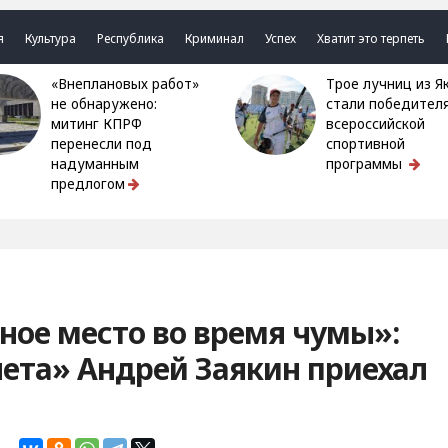
я
Культура
Республика
Криминал
Успех
Хватит это терпеть
«Внеплановых работ»
Трое лучниц из Якутии
не обнаружено:
стали победител
митинг КПРФ
всероссийской
перенесли под
спортивной
надуманным
программы
предлогом
ное место во время чумы»:
ета» Андрей Заякин приехал