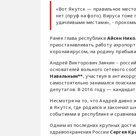
«Вот Якутск — правильное место
нет (пруф на фото). Вируса тоже
удачливыми местами», - проком
Ранее глава республики
Айсен Нико
приостанавливать работу аэропорта
коронавирусом, на родину прибыва
Андрей Викторович Заякин – россий
основателей вольного сетевого со
Навальным**
, участвуя в антикор
самостоятельно занимался поискам
депутатов. В 2016 году — кандидат
Несмотря на то, что Андрей давно 
в Якутск, где родился и закончил ш
событиями в республике и сравнивае
Одним из последних крупных дости
здравоохранения России
Сергея Кр