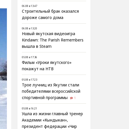
06.08 в 13:47
Строительный брак оказался
дороже самого дома
06.08 в 13:20
Новый якутская видеоигра
Kindawn: The Parish Remembers
вышла в Steam
05.08 в 17:36
Фильм «Уроки якутского»
покажут на НТВ
05.08 в 17:23
Трое лучниц из Якутии стали
победителями всероссийской
спортивной программы
1
05.08 в 16:21
Ушла из жизни главный тренер
Академии «Кындыкан»,
президент федерации «Чир