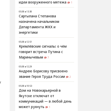
идеи вооруженного мятежа
1
05.08 в 13:30
Саргылана Степанова
назначена начальником
Департамента ЖКХ и
энергетики
05.08 в 12:51
Кремлёвские сигналы: о чём
говорит встреча Путина с
Маринычевым
7
05.08 в 12:29
Андрею Борисову присвоено
звание Героя Труда России
2
у
05.08 в 10:53
Дом на Новокарьерной в
.
Якутске отключат от
коммуникаций — в любой день
может рухнуть
1