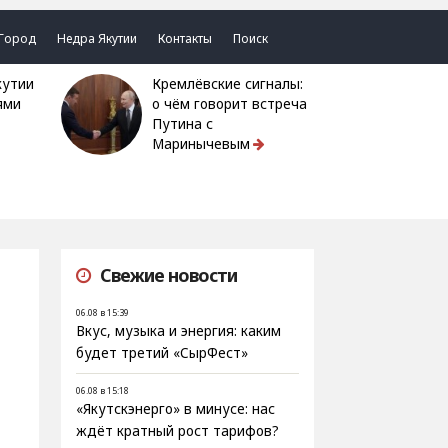
Город
Недра Якутии
Контакты
Поиск
Кремлёвские сигналы:
ями
о чём говорит встреча
Путина с
Маринычевым
Свежие новости
06.08 в 15:39
Вкус, музыка и энергия: каким
будет третий «СырФест»
06.08 в 15:18
«Якутскэнерго» в минусе: нас
ждёт кратный рост тарифов?