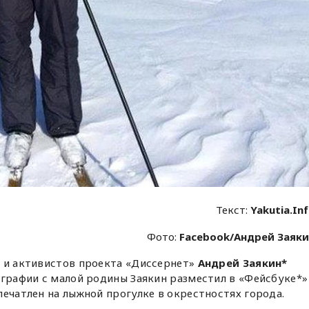
Текст:
Yakutia.In
Фото:
Facebook/Андрей Заяк
й и активистов проекта «Диссернет»
Андрей Заякин*
ографии с малой родины Заякин разместил в «Фейсбуке*»
печатлен на лыжной прогулке в окрестностях города.