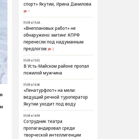
спорт» Якутии, Ирина Данилова
1
05.08 в 15:44
«Внеплановых работ» не
обнаружено: митинг КПРФ
перенесли под надуманным
предлогом
3
05.08 в 15:02
В Усть-Майском районе пропал
пожилой мужчина
05.08 в 14:46
«Ленатурфлот» на мели:
fo
ведущий речной туроператор
Якутии уходит под воду
ин
05.08 в 14:08
Сотрудник театра
пропагандировал среди
творческой интеллигенции