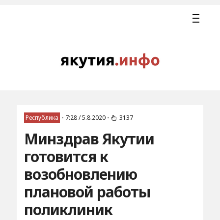
Республика
•
7:28 / 5.8.2020
•
3137
Минздрав Якутии
готовится к
возобновлению
плановой работы
поликлиник