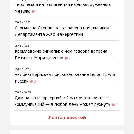
творческой интеллигенции идеи вооруженного
мятежа
1
05.08 в 13:30
Саргылана Степанова назначена начальником
Департамента ЖКХ и энергетики
05.08 в 12:51
Кремлёвские сигналы: о чём говорит встреча
Путина с Маринычевым
7
05.08 в 12:29
Андрею Борисову присвоено звание Героя Труда
России
2
05.08 в 10:53
Дом на Новокарьерной в Якутске отключат от
коммуникаций — в любой день может рухнуть
1
Лента новостей