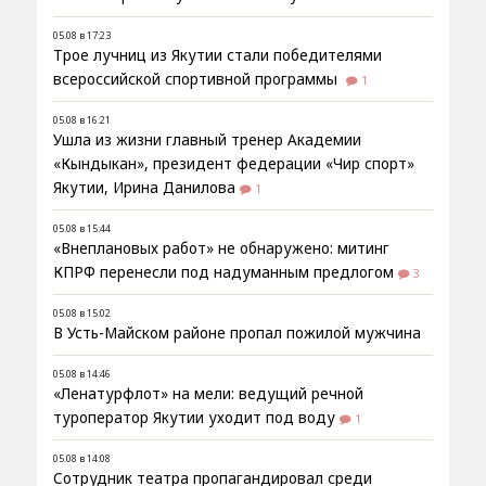
05.08 в 17:23
Трое лучниц из Якутии стали победителями
всероссийской спортивной программы
1
05.08 в 16:21
Ушла из жизни главный тренер Академии
«Кындыкан», президент федерации «Чир спорт»
Якутии, Ирина Данилова
1
05.08 в 15:44
«Внеплановых работ» не обнаружено: митинг
КПРФ перенесли под надуманным предлогом
3
05.08 в 15:02
В Усть-Майском районе пропал пожилой мужчина
05.08 в 14:46
«Ленатурфлот» на мели: ведущий речной
туроператор Якутии уходит под воду
1
05.08 в 14:08
Сотрудник театра пропагандировал среди