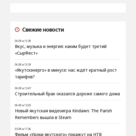
Свежие новости
06.08 в 15:39
Вкус, музыка и энергия: каким будет третий
«СырФест»
06.08 в 15:18
«Якутскэнерго» в минусе: нас ждёт кратный рост
тарифов?
06.08 в 13:47
Строительный брак оказался дороже самого дома
06.08 в 13:20
Новый якутская видеоигра Kindawn: The Parish
Remembers вышла в Steam
05.08 в 17:36
Фильм «Уроки якутского» покажут на НТВ