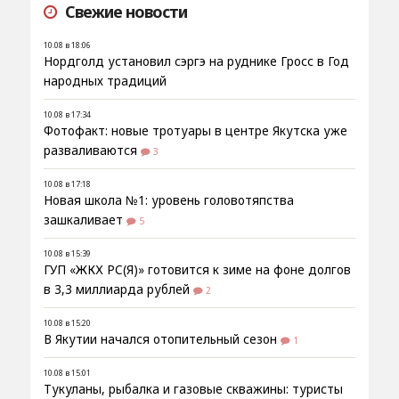
Свежие новости
10.08 в 18:06
Нордголд установил сэргэ на руднике Гросс в Год
народных традиций
10.08 в 17:34
Фотофакт: новые тротуары в центре Якутска уже
разваливаются
3
10.08 в 17:18
Новая школа №1: уровень головотяпства
зашкаливает
5
10.08 в 15:39
ГУП «ЖКХ РС(Я)» готовится к зиме на фоне долгов
в 3,3 миллиарда рублей
2
10.08 в 15:20
В Якутии начался отопительный сезон
1
10.08 в 15:01
Тукуланы, рыбалка и газовые скважины: туристы