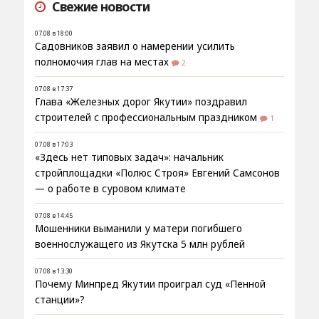
Свежие новости
07.08 в 18:00
Садовников заявил о намерении усилить
полномочия глав на местах
2
07.08 в 17:37
Глава «Железных дорог Якутии» поздравил
строителей с профессиональным праздником
1
07.08 в 17:03
«Здесь нет типовых задач»: начальник
стройплощадки «Полюс Строя» Евгений Самсонов
— о работе в суровом климате
07.08 в 14:45
Мошенники выманили у матери погибшего
военнослужащего из Якутска 5 млн рублей
07.08 в 13:30
Почему Минпред Якутии проиграл суд «Пенной
станции»?