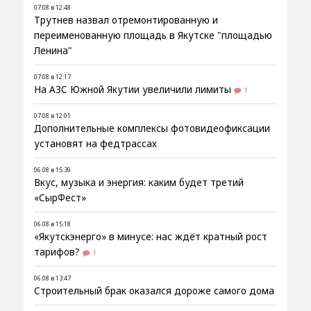
07.08 в 12:48
Трутнев назвал отремонтированную и
переименованную площадь в Якутске "площадью
Ленина"
07.08 в 12:17
На АЗС Южной Якутии увеличили лимиты
1
07.08 в 12:01
Дополнительные комплексы фотовидеофиксации
установят на федтрассах
06.08 в 15:39
Вкус, музыка и энергия: каким будет третий
«СырФест»
06.08 в 15:18
«Якутскэнерго» в минусе: нас ждёт кратный рост
тарифов?
1
06.08 в 13:47
Строительный брак оказался дороже самого дома