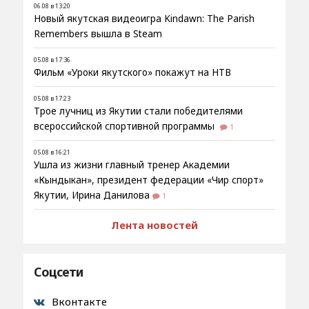
06.08 в 13:20
Новый якутская видеоигра Kindawn: The Parish
Remembers вышла в Steam
05.08 в 17:36
Фильм «Уроки якутского» покажут на НТВ
05.08 в 17:23
Трое лучниц из Якутии стали победителями
всероссийской спортивной программы
1
05.08 в 16:21
Ушла из жизни главный тренер Академии
«Кындыкан», президент федерации «Чир спорт»
Якутии, Ирина Данилова
1
Лента новостей
Соцсети
Вконтакте