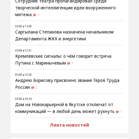
Сотрудник театра пропагандировал среди
творческой интеллигенции идеи вооруженного
мятежа
1
05.08 в 13:30
Саргылана Степанова назначена начальником
Департамента ЖКХ и энергетики
05.08 в 12:51
Кремлёвские сигналы: о чём говорит встреча
Путина с Маринычевым
7
05.08 в 12:29
Андрею Борисову присвоено звание Героя Труда
России
2
05.08 в 10:53
Дом на Новокарьерной в Якутске отключат от
коммуникаций — в любой день может рухнуть
1
Лента новостей