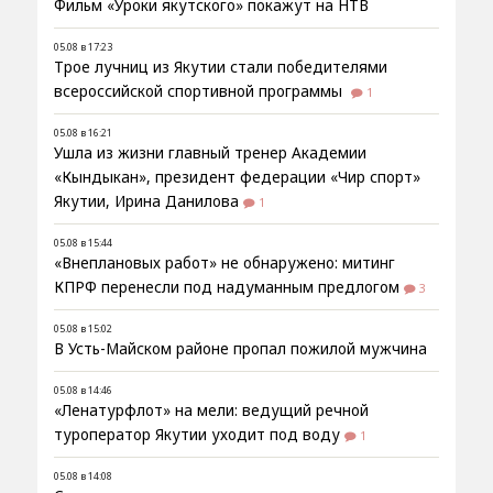
Фильм «Уроки якутского» покажут на НТВ
05.08 в 17:23
Трое лучниц из Якутии стали победителями
всероссийской спортивной программы
1
05.08 в 16:21
Ушла из жизни главный тренер Академии
«Кындыкан», президент федерации «Чир спорт»
Якутии, Ирина Данилова
1
05.08 в 15:44
«Внеплановых работ» не обнаружено: митинг
КПРФ перенесли под надуманным предлогом
3
05.08 в 15:02
В Усть-Майском районе пропал пожилой мужчина
05.08 в 14:46
«Ленатурфлот» на мели: ведущий речной
туроператор Якутии уходит под воду
1
05.08 в 14:08