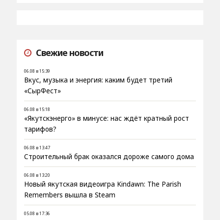
Свежие новости
06.08 в 15:39
Вкус, музыка и энергия: каким будет третий
«СырФест»
06.08 в 15:18
«Якутскэнерго» в минусе: нас ждёт кратный рост
тарифов?
06.08 в 13:47
Строительный брак оказался дороже самого дома
06.08 в 13:20
Новый якутская видеоигра Kindawn: The Parish
Remembers вышла в Steam
05.08 в 17:36