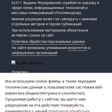
62371. Выдано Федеральной службой по надзору в
сфере связи, информационных технологий и
массовых коммуникаций (Роскомнадзор)
Мнение редакции может не совпадать с мнением
отдельных авторов и героев публикаций.
При использовании материалов обязательна
активная ссылка на сайт.
Политика обработки персональных данных
На сайте возможны упоминания
иноагентов
и
запрещенных организаций
Политика
Экономика
Мы используем cookie-файлы, а также передаем
Жизнь
технические данные о пользователях системам веб-
Происшествия
аналитики (ЯндексМетрика и Liveinternet).
Культура
Продолжая работу с сайтом, вы даете нам
Республика
разрешение на эти действия. Пожалуйста,
Криминал
ознакомьтесь с нашей
политикой обработки