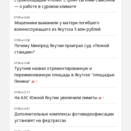
стройплощадки «Полюс Строя» Евгений Самсонов
— о работе в суровом климате
07.08 в 14:45
Мошенники выманили у матери погибшего
военнослужащего из Якутска 5 млн рублей
07.08 в 13:30
Почему Минпред Якутии проиграл суд «Пенной
станции»?
07.08 в 12:48
Трутнев назвал отремонтированную и
переименованную площадь в Якутске "площадью
Ленина"
3
07.08 в 12:17
На АЗС Южной Якутии увеличили лимиты
1
07.08 в 12:01
Дополнительные комплексы фотовидеофиксации
установят на федтрассах