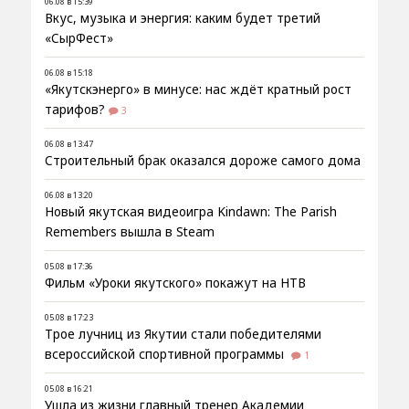
06.08 в 15:39
Вкус, музыка и энергия: каким будет третий
«СырФест»
06.08 в 15:18
«Якутскэнерго» в минусе: нас ждёт кратный рост
тарифов?
3
06.08 в 13:47
Строительный брак оказался дороже самого дома
06.08 в 13:20
Новый якутская видеоигра Kindawn: The Parish
Remembers вышла в Steam
05.08 в 17:36
Фильм «Уроки якутского» покажут на НТВ
05.08 в 17:23
Трое лучниц из Якутии стали победителями
всероссийской спортивной программы
1
05.08 в 16:21
Ушла из жизни главный тренер Академии