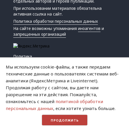
отдельных авторов и героев публикаций.
При использовании материалов обязательна
активная ссылка на сайт.
Политика обработки персональных данных
На сайте возможны упоминания
иноагентов
и
запрещенных организаций
Политика
Экономика
Мы используем cookie-файлы, а также передаем
Жизнь
технические данные о пользователях системам веб-
Происшествия
аналитики (ЯндексМетрика и Liveinternet).
Культура
Продолжая работу с сайтом, вы даете нам
Республика
разрешение на эти действия. Пожалуйста,
Криминал
ознакомьтесь с нашей
политикой обработки
Успех
персональных данных
, если хотите узнать больше.
Хватит это терпеть
ПРОДОЛЖИТЬ
Город