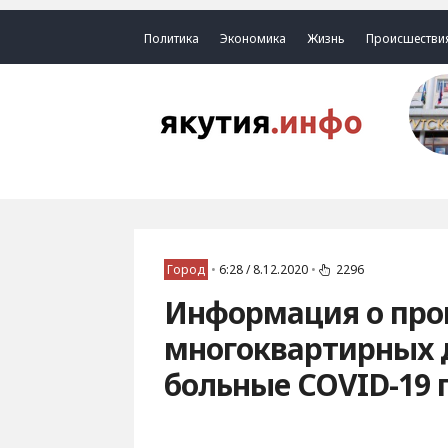
Политика
Экономика
Жизнь
Происшестви
Город
•
6:28 / 8.12.2020
•
2296
Информация о про
многоквартирных 
больные COVID-19 