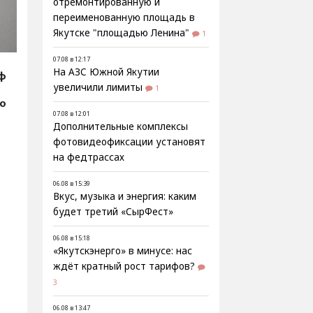
отремонтированную и
переименованную площадь в
Якутске "площадью Ленина"
1
07.08 в 12:17
На АЗС Южной Якутии
рф
увеличили лимиты
1
фо
07.08 в 12:01
Дополнительные комплексы
фотовидеофиксации установят
на федтрассах
06.08 в 15:39
Вкус, музыка и энергия: каким
будет третий «СырФест»
06.08 в 15:18
«Якутскэнерго» в минусе: нас
ждёт кратный рост тарифов?
3
06.08 в 13:47