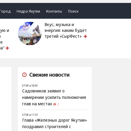
Город
Недра Якутии
Контакты
Поиск
Вкус, музыка и
ую и
энергия: каким будет
ю
третий «СырФест»
ке
а"
Свежие новости
07.08 в 18:00
Садовников заявил о
намерении усилить полномочия
глав на местах
2
07.08 в 17:37
Глава «Железных дорог Якутии»
поздравил строителей с