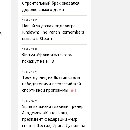
Строительный брак оказался
дороже самого дома
06.08 в 13:20
Новый якутская видеоигра
,
Kindawn: The Parish Remembers
вышла в Steam
05.08 в 17:36
Фильм «Уроки якутского»
покажут на НТВ
05.08 в 17:23
Трое лучниц из Якутии стали
победителями всероссийской
спортивной программы
1
05.08 в 16:21
Ушла из жизни главный тренер
Академии «Кындыкан»,
президент федерации «Чир
спорт» Якутии, Ирина Данилова