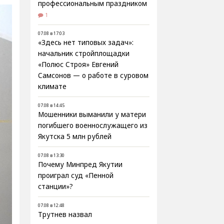
профессиональным праздником
1
07.08 в 17:03
«Здесь нет типовых задач»:
начальник стройплощадки
«Полюс Строя» Евгений
Самсонов — о работе в суровом
климате
07.08 в 14:45
Мошенники выманили у матери
погибшего военнослужащего из
Якутска 5 млн рублей
07.08 в 13:30
Почему Минпред Якутии
проиграл суд «Пенной
станции»?
07.08 в 12:48
Трутнев назвал