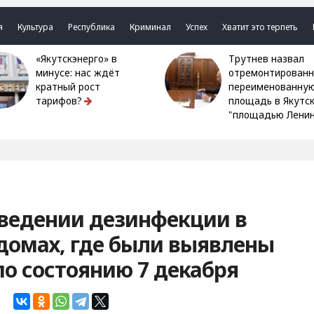
я
Культура
Республика
Криминал
Успех
Хватит это терпеть
«Якутскэнерго» в
Трутнев назвал
минусе: нас ждёт
отремонтированн
кратный рост
переименованну
тарифов?
площадь в Якутс
"площадью Ленин
ведении дезинфекции в
домах, где были выявлены
по состоянию 7 декабря