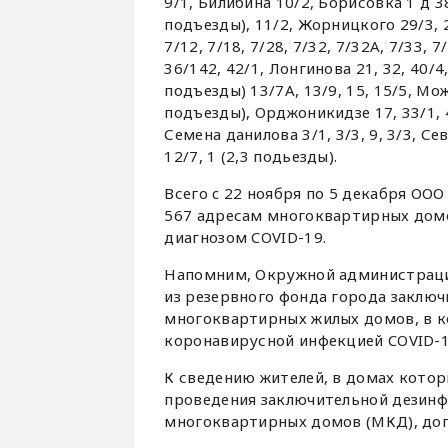
9/1, Билибина 10/2, Борисовка 1 д 38
подъезды), 11/2, Жорницкого 29/3, 22
7/12, 7/18, 7/28, 7/32, 7/32А, 7/33, 
36/142, 42/1, Лонгинова 21, 32, 40/4
подъезды) 13/7А, 13/9, 15, 15/5, Можа
подъезды), Орджоникидзе 17, 33/1, 43,
Семена данилова 3/1, 3/3, 9, 3/3, Се
12/7, 1 (2,3 подьезды).
Всего c 22 ноября по 5 декабря ОО
567 адресам многоквартирных домо
диагнозом COVID-19.
Напомним, Окружной администраци
из резервного фонда города заклю
многоквартирных жилых домов, в 
коронавирусной инфекцией COVID-1
К сведению жителей, в домах кото
проведения заключительной дезинф
многоквартирных домов (МКД), доп