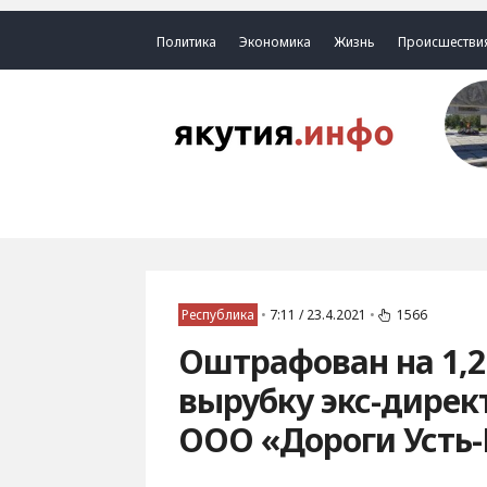
Политика
Экономика
Жизнь
Происшестви
Республика
•
7:11 / 23.4.2021
•
1566
Оштрафован на 1,2
вырубку экс-дирек
ООО «Дороги Усть