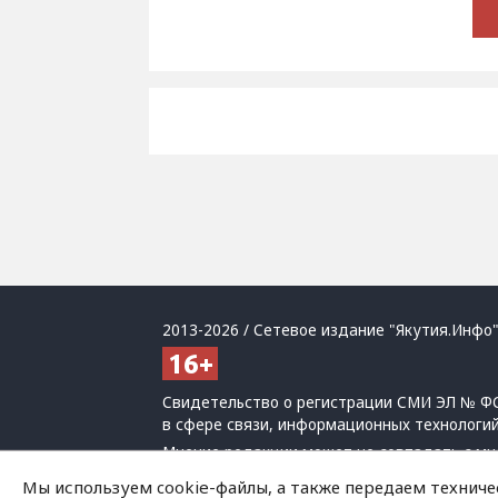
2013-2026 / Сетевое издание "Якутия.Инфо"
Свидетельство о регистрации СМИ ЭЛ № ФС
в сфере связи, информационных технологи
Мнение редакции может не совпадать с мн
При использовании материалов обязательна
Мы используем cookie-файлы, а также передаем техниче