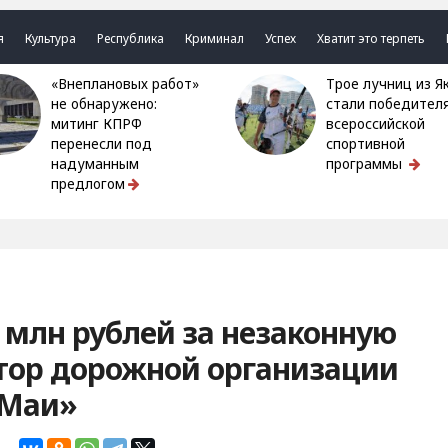
я
Культура
Республика
Криминал
Успех
Хватит это терпеть
«Внеплановых работ»
Трое лучниц из Якутии
не обнаружено:
стали победител
митинг КПРФ
всероссийской
перенесли под
спортивной
надуманным
программы
предлогом
 млн рублей за незаконную
тор дорожной организации
-Маи»