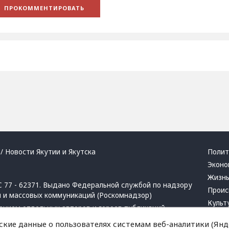
/ Новости Якутии и Якутска
Полит
Эконо
Жизн
 77 - 62371. Выдано Федеральной службой по надзору
Проис
й и массовых коммуникаций (Роскомнадзор)
Культ
ением отдельных авторов и героев публикаций.
Респу
 активная ссылка на сайт.
ские данные о пользователях системам веб-аналитики (Янде
Крим