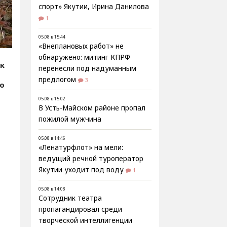
спорт» Якутии, Ирина Данилова
1
05.08 в 15:44
«Внеплановых работ» не
обнаружено: митинг КПРФ
ик
перенесли под надуманным
предлогом
3
fo
05.08 в 15:02
В Усть-Майском районе пропал
пожилой мужчина
05.08 в 14:46
«Ленатурфлот» на мели:
ведущий речной туроператор
Якутии уходит под воду
1
05.08 в 14:08
Сотрудник театра
пропагандировал среди
творческой интеллигенции