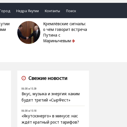
Город
Недра Якутии
Контакты
Поиск
Кремлёвские сигналы:
ями
о чём говорит встреча
Путина с
Маринычевым
Свежие новости
06.08 в 15:39
Вкус, музыка и энергия: каким
будет третий «СырФест»
06.08 в 15:18
«Якутскэнерго» в минусе: нас
ждёт кратный рост тарифов?