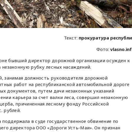
Текст:
прокуратура республ
Фото:
vlasno.in
оне бывший директор дорожной организации осужден к
а незаконную рубку лесных насаждений.
ый, занимая должность руководителя дорожной
нтных работ на республиканской автомобильной дороге
ных документов, путем дачи незаконных указаний
нии карьера за счет валки леса, совершил незаконную
щерба, причиненная лесному фонду Российской
. рублей.
 поддержала в суде государственное обвинение по
его директора ООО «Дороги Усть-Маи». Он признан