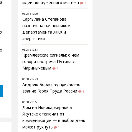
ка
идеи вооруженного мятежа
1
05.08 в 13:30
Саргылана Степанова
назначена начальником
2
Департамента ЖКХ и
энергетики
о
05.08 в 12:51
Кремлёвские сигналы: о чём
а
говорит встреча Путина с
Маринычевым
7
05.08 в 12:29
Андрею Борисову присвоено
звание Героя Труда России
2
05.08 в 10:53
Дом на Новокарьерной в
Якутске отключат от
коммуникаций — в любой день
может рухнуть
1