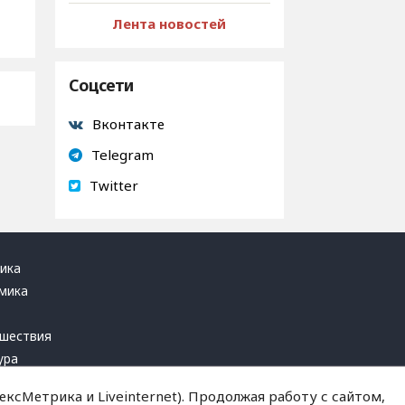
Лента новостей
Соцсети
Вконтакте
Telegram
Twitter
ика
мика
ь
шествия
ура
блика
ксМетрика и Liveinternet). Продолжая работу с сайтом,
инал