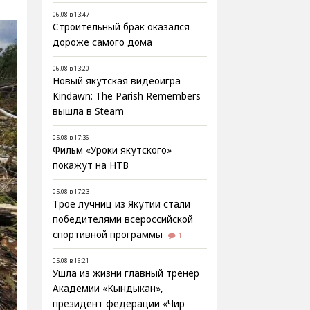
06.08 в 13:47
Строительный брак оказался
дороже самого дома
06.08 в 13:20
Новый якутская видеоигра
Kindawn: The Parish Remembers
вышла в Steam
05.08 в 17:36
Фильм «Уроки якутского»
покажут на НТВ
05.08 в 17:23
Трое лучниц из Якутии стали
победителями всероссийской
спортивной программы
1
05.08 в 16:21
Ушла из жизни главный тренер
Академии «Кындыкан»,
президент федерации «Чир