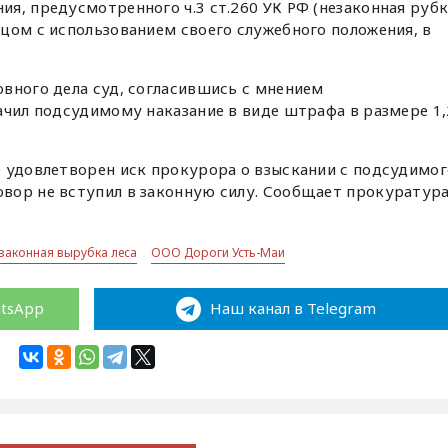
я, предусмотренного ч.3 ст.260 УК РФ (незаконная руб
цом с использованием своего служебного положения, в
вного дела суд, согласившись с мнением
ачил подсудимому наказание в виде штрафа в размере 1,
е удовлетворен иск прокурора о взыскании с подсудимог
вор не вступил в законную силу. Сообщает прокуратур
законная вырубка леса
ООО Дороги Усть-Маи
atsApp
Наш канал в Telegram