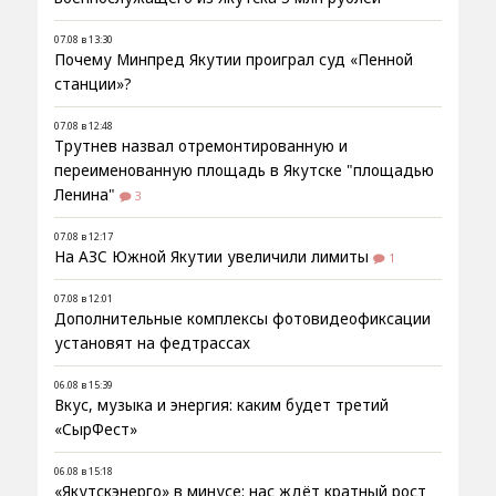
07.08 в 13:30
Почему Минпред Якутии проиграл суд «Пенной
станции»?
07.08 в 12:48
Трутнев назвал отремонтированную и
переименованную площадь в Якутске "площадью
Ленина"
3
07.08 в 12:17
На АЗС Южной Якутии увеличили лимиты
1
07.08 в 12:01
Дополнительные комплексы фотовидеофиксации
установят на федтрассах
06.08 в 15:39
Вкус, музыка и энергия: каким будет третий
«СырФест»
06.08 в 15:18
«Якутскэнерго» в минусе: нас ждёт кратный рост