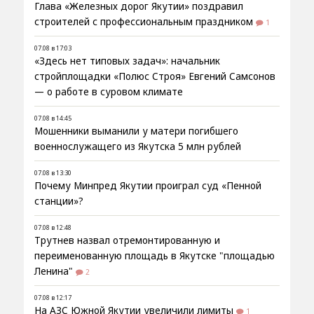
Глава «Железных дорог Якутии» поздравил
строителей с профессиональным праздником
1
07.08 в 17:03
«Здесь нет типовых задач»: начальник
стройплощадки «Полюс Строя» Евгений Самсонов
— о работе в суровом климате
07.08 в 14:45
Мошенники выманили у матери погибшего
военнослужащего из Якутска 5 млн рублей
07.08 в 13:30
Почему Минпред Якутии проиграл суд «Пенной
станции»?
07.08 в 12:48
Трутнев назвал отремонтированную и
переименованную площадь в Якутске "площадью
Ленина"
2
07.08 в 12:17
На АЗС Южной Якутии увеличили лимиты
1