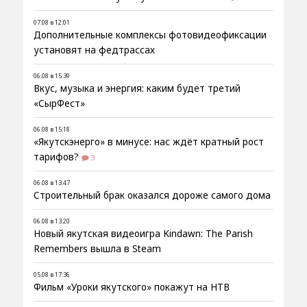
07.08 в 12:01
Дополнительные комплексы фотовидеофиксации
установят на федтрассах
06.08 в 15:39
Вкус, музыка и энергия: каким будет третий
«СырФест»
06.08 в 15:18
«Якутскэнерго» в минусе: нас ждёт кратный рост
тарифов?
3
06.08 в 13:47
Строительный брак оказался дороже самого дома
06.08 в 13:20
Новый якутская видеоигра Kindawn: The Parish
Remembers вышла в Steam
05.08 в 17:36
Фильм «Уроки якутского» покажут на НТВ