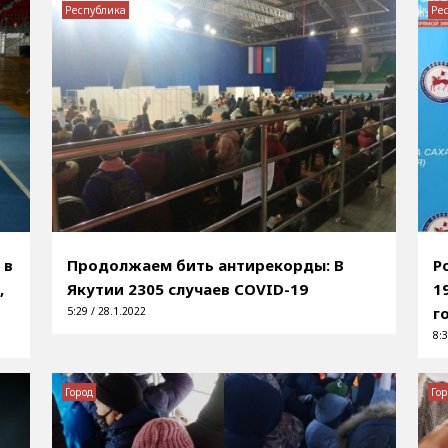
Республика
Ре
 в
Продолжаем бить антирекорды: В
Р
,
Якутии 2305 случаев COVID-19
1
г
5:29 / 28.1.2022
8:3
Город
Гор