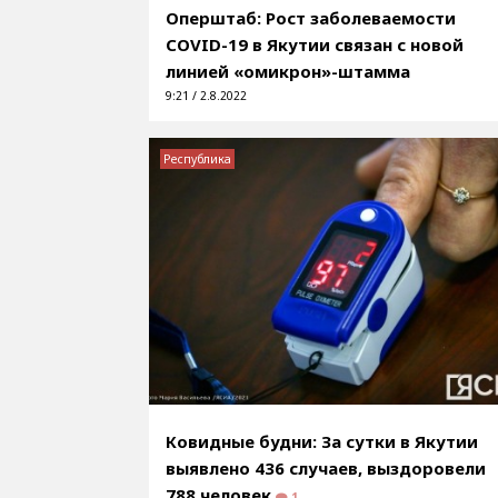
Оперштаб: Рост заболеваемости
COVID-19 в Якутии связан с новой
линией «омикрон»-штамма
9:21 / 2.8.2022
Республика
Ковидные будни: За сутки в Якутии
выявлено 436 случаев, выздоровели
788 человек
1