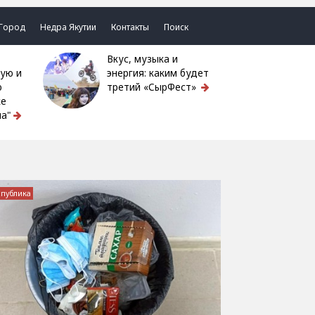
Город
Недра Якутии
Контакты
Поиск
Вкус, музыка и
ую и
энергия: каким будет
ю
третий «СырФест»
ке
а"
спублика