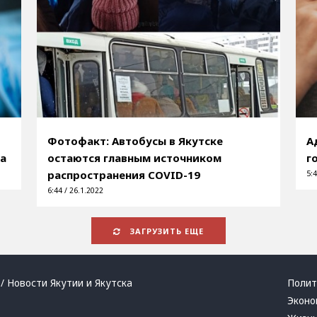
Фотофакт: Автобусы в Якутске
А
да
остаются главным источником
г
распространения COVID-19
5:4
6:44 / 26.1.2022
ЗАГРУЗИТЬ ЕЩЕ
/ Новости Якутии и Якутска
Полит
Эконо