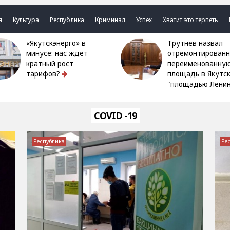
я
Культура
Республика
Криминал
Успех
Хватит это терпеть
«Якутскэнерго» в
Трутнев назвал
минусе: нас ждёт
отремонтированн
кратный рост
переименованну
тарифов?
площадь в Якутс
"площадью Ленин
COVID -19
Республика
Ре