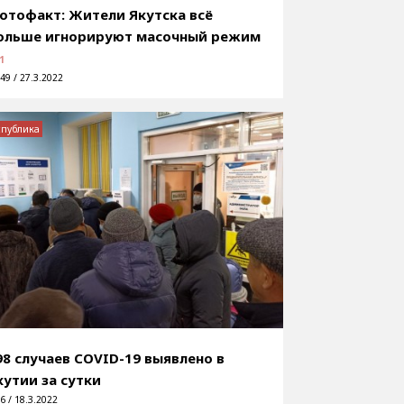
отофакт: Жители Якутска всё
ольше игнорируют масочный режим
1
49 / 27.3.2022
спублика
98 случаев COVID-19 выявлено в
кутии за сутки
6 / 18.3.2022