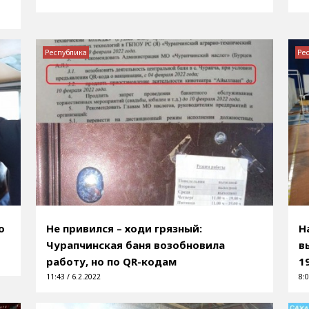
Республика
Ре
о
Не привился – ходи грязный:
Н
Чурапчинская баня возобновила
в
работу, но по QR-кодам
1
11:43 / 6.2.2022
8:0