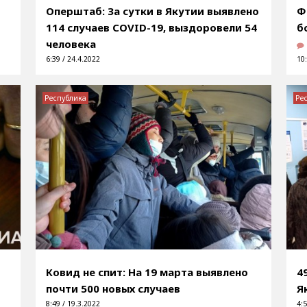
Оперштаб: За сутки в Якутии выявлено
Ф
114 случаев COVID-19, выздоровели 54
б
человека
6:39 / 24.4.2022
10:
Республика
Ре
Ковид не спит: На 19 марта выявлено
4
почти 500 новых случаев
Я
8:49 / 19.3.2022
4:5