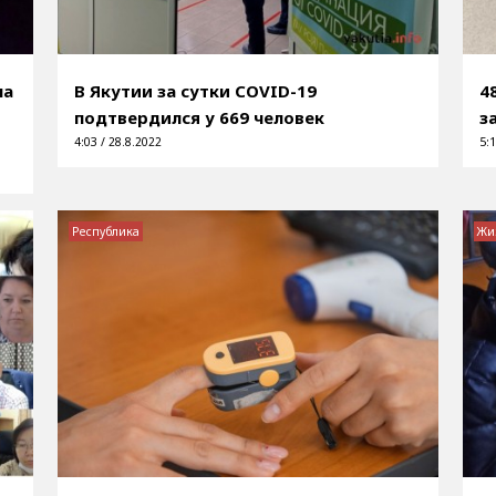
на
В Якутии за сутки COVID-19
4
подтвердился у 669 человек
з
4:03 / 28.8.2022
5:1
Республика
Жи