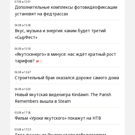
07.08 в 12:01
Дополнительные комплексы фотовидеофиксации
установят на федтрассах
06.08 в 15:39
Вкус, музыка и энергия: каким будет третий
«СырФест»
06.08 в 15:18
«Якутскэнерго» в минусе: нас ждёт кратный рост
тарифов?
3
06.08 в 13:47
Строительный брак оказался дороже самого дома
06.08 в 13:20
Новый якутская видеоигра Kindawn: The Parish
Remembers вышла в Steam
05.08 в 17:36
Фильм «Уроки якутского» покажут на НТВ
05.08 в 17:23
Трое лучниц из Якутии стали победителями