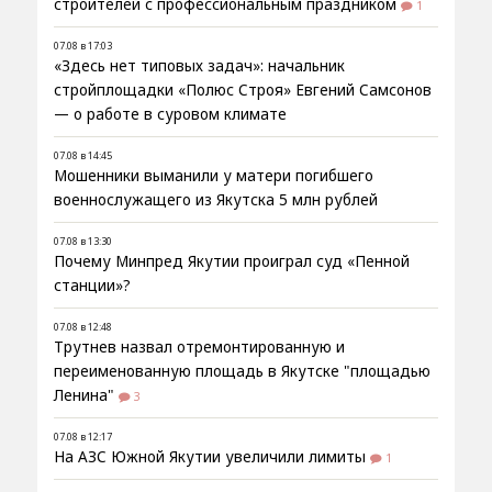
строителей с профессиональным праздником
1
07.08 в 17:03
«Здесь нет типовых задач»: начальник
стройплощадки «Полюс Строя» Евгений Самсонов
— о работе в суровом климате
07.08 в 14:45
Мошенники выманили у матери погибшего
военнослужащего из Якутска 5 млн рублей
07.08 в 13:30
Почему Минпред Якутии проиграл суд «Пенной
станции»?
07.08 в 12:48
Трутнев назвал отремонтированную и
переименованную площадь в Якутске "площадью
Ленина"
3
07.08 в 12:17
На АЗС Южной Якутии увеличили лимиты
1