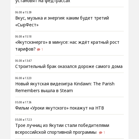
установят на федтрассах
06.08 в 15:39
Вкус, музыка и энергия: каким будет третий
«СырФест»
06.08 в 15:18
«Якутскэнерго» в минусе: нас ждёт кратный рост
тарифов?
1
06.08 в 13:47
Строительный брак оказался дороже самого дома
06.08 в 13:20
Новый якутская видеоигра Kindawn: The Parish
Remembers вышла в Steam
05.08 в 17:36
Фильм «Уроки якутского» покажут на НТВ
05.08 в 17:23
Трое лучниц из Якутии стали победителями
всероссийской спортивной программы
1