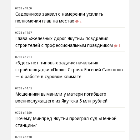
07.08 в 18:00
Садовников заявил о намерении усилить
полномочия глав на местах
2
07.08 в 17:37
Глава «Железных дорог Якутии» поздравил
строителей с профессиональным праздником
1
07.08 в 17:03
«Здесь нет типовых задач»: начальник
стройплощадки «Полюс Строя» Евгений Самсонов
— о работе в суровом климате
07.08 в 14:45
Мошенники выманили у матери погибшего
военнослужащего из Якутска 5 млн рублей
07.08 в 13:30
Почему Минпред Якутии проиграл суд «Пенной
станции»?
07.08 в 12:48