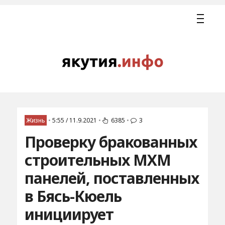
Жизнь
•
5:55 / 11.9.2021
•
6385
•
3
Проверку бракованных
строительных МХМ
панелей, поставленных
в Бясь-Кюель
инициирует