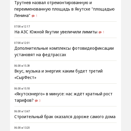
Трутнев назвал отремонтированную и
переименованную площадь в Якутске "площадью
Ленина"
1
07.08 в 12:17
На АЗС Южной Якутии увеличили лимиты
1
07.08 в 12:01
Дополнительные комплексы фотовидеофиксации
установят на федтрассах
06.08 в 15:39
Вкус, музыка и энергия: каким будет третий
«СырФест»
06.08 в 15:18
«Якутскэнерго» в минусе: нас ждёт кратный рост
тарифов?
3
06.08 в 13:47
Строительный брак оказался дороже самого дома
06.08 в 13:20